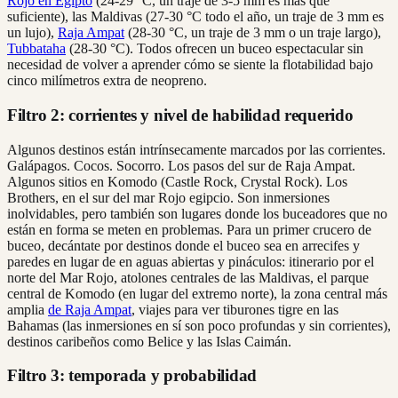
Rojo en Egipto
(24-29 °C, un traje de 3-5 mm es más que
suficiente), las Maldivas (27-30 °C todo el año, un traje de 3 mm es
un lujo),
Raja Ampat
(28-30 °C, un traje de 3 mm o un traje largo),
Tubbataha
(28-30 °C). Todos ofrecen un buceo espectacular sin
necesidad de volver a aprender cómo se siente la flotabilidad bajo
cinco milímetros extra de neopreno.
Filtro 2: corrientes y nivel de habilidad requerido
Algunos destinos están intrínsecamente marcados por las corrientes.
Galápagos. Cocos. Socorro. Los pasos del sur de Raja Ampat.
Algunos sitios en Komodo (Castle Rock, Crystal Rock). Los
Brothers, en el sur del mar Rojo egipcio. Son inmersiones
inolvidables, pero también son lugares donde los buceadores que no
están en forma se meten en problemas. Para un primer crucero de
buceo, decántate por destinos donde el buceo sea en arrecifes y
paredes en lugar de en aguas abiertas y pináculos: itinerario por el
norte del Mar Rojo, atolones centrales de las Maldivas, el parque
central de Komodo (en lugar del extremo norte), la zona central más
amplia
de Raja Ampat
, viajes para ver tiburones tigre en las
Bahamas (las inmersiones en sí son poco profundas y sin corrientes),
destinos caribeños como Belice y las Islas Caimán.
Filtro 3: temporada y probabilidad