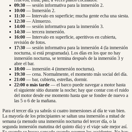
09:30
— sesión informativa para la inmersión 2.
10:00
— Inmersión 2.
11:30
— Intervalo en superficie; mucha gente echa una siesta.
12:30
— Almuerzo.
14:00
— sesión informativa para la inmersión 3.
14:30
— tercera inmersión.
16:00
— Intervalo en superficie, aperitivos en cubierta,
revisión de fotos.
17:30
— sesión informativa para la inmersión 4 (la inmersión
nocturna, si está programada). Los días en los que no hay
inmersión nocturna, se termina después de la inmersión 3 y
abre el bar.
18:00
— inmersión 4 (inmersión nocturna).
19:30
— cena. Normalmente, el momento más social del día.
21:00
— bar, cubierta, estrellas, dormir.
22:00 o más tarde
— el barco puede navegar a motor hasta
el siguiente sitio durante la noche; hay que contar con el ruido
del motor desde ese momento hasta que se fondee de nuevo a
las 5 o 6 de la mañana.
Para el tercer día ya sabrás si cuatro inmersiones al día te van bien.
La mayoría de los principiantes se saltan una inmersión a mitad de
semana (a menudo una inmersión nocturna del tercer día, o la
segunda inmersión matutina del quinto día) y el viaje sale mejor así.
Es cuando se bucea cansado cuando ocurren los accidentes. No hay