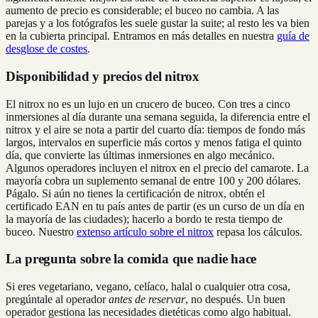
aumento de precio es considerable; el buceo no cambia. A las
parejas y a los fotógrafos les suele gustar la suite; al resto les va bien
en la cubierta principal. Entramos en más detalles en nuestra
guía de
desglose de costes
.
Disponibilidad y precios del nitrox
El nitrox no es un lujo en un crucero de buceo. Con tres a cinco
inmersiones al día durante una semana seguida, la diferencia entre el
nitrox y el aire se nota a partir del cuarto día: tiempos de fondo más
largos, intervalos en superficie más cortos y menos fatiga el quinto
día, que convierte las últimas inmersiones en algo mecánico.
Algunos operadores incluyen el nitrox en el precio del camarote. La
mayoría cobra un suplemento semanal de entre 100 y 200 dólares.
Págalo. Si aún no tienes la certificación de nitrox, obtén el
certificado EAN en tu país antes de partir (es un curso de un día en
la mayoría de las ciudades); hacerlo a bordo te resta tiempo de
buceo. Nuestro
extenso artículo sobre el nitrox
repasa los cálculos.
La pregunta sobre la comida que nadie hace
Si eres vegetariano, vegano, celíaco, halal o cualquier otra cosa,
pregúntale al operador
antes de reservar
, no después. Un buen
operador gestiona las necesidades dietéticas como algo habitual.