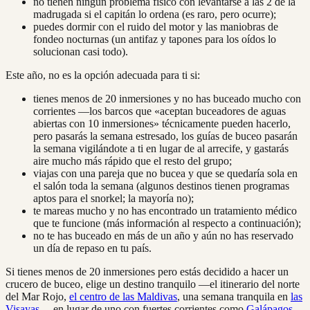
no tienen ningún problema físico con levantarse a las 2 de la
madrugada si el capitán lo ordena (es raro, pero ocurre);
puedes dormir con el ruido del motor y las maniobras de
fondeo nocturnas (un antifaz y tapones para los oídos lo
solucionan casi todo).
Este año, no es la opción adecuada para ti si:
tienes menos de 20 inmersiones y no has buceado mucho con
corrientes —los barcos que «aceptan buceadores de aguas
abiertas con 10 inmersiones» técnicamente pueden hacerlo,
pero pasarás la semana estresado, los guías de buceo pasarán
la semana vigilándote a ti en lugar de al arrecife, y gastarás
aire mucho más rápido que el resto del grupo;
viajas con una pareja que no bucea y que se quedaría sola en
el salón toda la semana (algunos destinos tienen programas
aptos para el snorkel; la mayoría no);
te mareas mucho y no has encontrado un tratamiento médico
que te funcione (más información al respecto a continuación);
no te has buceado en más de un año y aún no has reservado
un día de repaso en tu país.
Si tienes menos de 20 inmersiones pero estás decidido a hacer un
crucero de buceo, elige un destino tranquilo —el itinerario del norte
del Mar Rojo,
el centro de las Maldivas
, una semana tranquila en
las
Visayas
— en lugar de uno con fuertes corrientes como
Galápagos
,