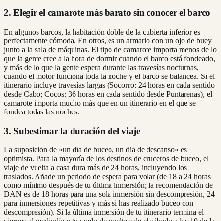
2. Elegir el camarote más barato sin conocer el barco
En algunos barcos, la habitación doble de la cubierta inferior es
perfectamente cómoda. En otros, es un armario con un ojo de buey
junto a la sala de máquinas. El tipo de camarote importa menos de lo
que la gente cree a la hora de dormir cuando el barco está fondeado,
y más de lo que la gente espera durante las travesías nocturnas,
cuando el motor funciona toda la noche y el barco se balancea. Si el
itinerario incluye travesías largas (Socorro: 24 horas en cada sentido
desde Cabo; Cocos: 36 horas en cada sentido desde Puntarenas), el
camarote importa mucho más que en un itinerario en el que se
fondea todas las noches.
3. Subestimar la duración del viaje
La suposición de «un día de buceo, un día de descanso» es
optimista. Para la mayoría de los destinos de cruceros de buceo, el
viaje de vuelta a casa dura más de 24 horas, incluyendo los
traslados. Añade un periodo de espera para volar (de 18 a 24 horas
como mínimo después de tu última inmersión; la recomendación de
DAN es de 18 horas para una sola inmersión sin descompresión, 24
para inmersiones repetitivas y más si has realizado buceo con
descompresión). Si la última inmersión de tu itinerario termina el
viernes al mediodía y tu vuelo de vuelta sale el sábado a las 10 de la