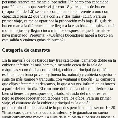
personas reserve realmente el operador. Un barco con capacidad
para 22 personas que suele viajar con 18 y tres guías de buceo
(proporción de 1:6) se siente completamente diferente a uno con
capacidad para 22 que viaja con 22 y dos guías (1:11). Para un
primer viaje, es mejor optar por la proporción más baja. El guía de
buceo marca la diferencia entre llegar a la estación de limpieza en el
momento justo y llegar cinco minutos después de que la manta se
haya marchado. Pregunta: «¿Cuántos buceadores habrá a bordo en
esta salida y cuántos guías de buceo?».
Categoría de camarote
En la mayoría de los barcos hay tres categorías: camarote doble en la
cubierta inferior (el más barato, a menudo cerca de la sala de
máquinas y con ducha compartida), cubierta principal (la opción
estándar, con baño privado y buena luz natural) y cubierta superior o
suite (la más grande y tranquila, con ventanal o balcón). El camarote
que elijas afectará a tu descanso, lo que a su vez influirá en tu buceo
a partir del cuarto día. El camarote doble de la cubierta inferior está
bien si tienes un presupuesto ajustado; el ruido del motor es real,
pero se puede soportar con tapones para los oídos. Para un primer
viaje, el camarote de la cubierta principal es la opción
predeterminada adecuada si te lo puedes permitir: suele ser un 10-20
% más caro que el de la cubierta inferior y te garantiza un sueño
significativamente mejor. La suite de la cubierta superior es lujosa; el