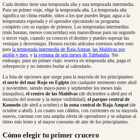
Cada destino tiene una temporada alta y una temporada intermedia.
Para un primer viaje, elige la temporada alta. La temporada alta
significa un clima estable, sitios a los que puedes llegar, agua a la
temperatura esperada y el operador ejecutando su programa
completo con su equipo de primera. Las temporadas intermedias
(más baratas, menos concurridas) son maravillosas para un segundo
o tercer viaje, cuando ya conoces el destino y puedes sopesar las
ventajas y desventajas. Hemos escrito artículos extensos sobre esto
para
la temporada intermedia de Raja Ampat
,
las Maldivas por
atolón y mes
, y
la ventana de seis meses de Tubbataha
. Sin
embargo, para un primer viaje: reserva en temporada alta, paga el
sobreprecio y no intentes burlar al calendario.
La lista de opciones que surge para la mayoría de los principiantes:
el norte del mar Rojo en Egipto
(en cualquier momento entre abril
y noviembre, siendo mayo-junio y septiembre los meses más
tranquilos),
el centro de las Maldivas
(de diciembre a abril por el
monzón del noreste y la mejor visibilidad),
el parque central de
Komodo
(de abril a octubre) o
la zona central de Raja Ampat
(de
octubre a abril). Los cuatro son cálidos, con corrientes en su mayoría
suaves, cuentan con una amplia oferta de operadores y se adaptan al
ritmo más lento y al mayor consumo de aire de los principiantes.
Cómo elegir tu primer crucero