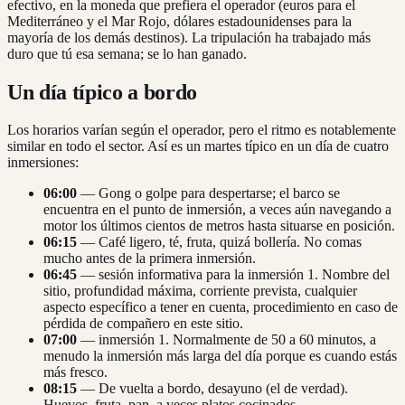
efectivo, en la moneda que prefiera el operador (euros para el
Mediterráneo y el Mar Rojo, dólares estadounidenses para la
mayoría de los demás destinos). La tripulación ha trabajado más
duro que tú esa semana; se lo han ganado.
Un día típico a bordo
Los horarios varían según el operador, pero el ritmo es notablemente
similar en todo el sector. Así es un martes típico en un día de cuatro
inmersiones:
06:00
— Gong o golpe para despertarse; el barco se
encuentra en el punto de inmersión, a veces aún navegando a
motor los últimos cientos de metros hasta situarse en posición.
06:15
— Café ligero, té, fruta, quizá bollería. No comas
mucho antes de la primera inmersión.
06:45
— sesión informativa para la inmersión 1. Nombre del
sitio, profundidad máxima, corriente prevista, cualquier
aspecto específico a tener en cuenta, procedimiento en caso de
pérdida de compañero en este sitio.
07:00
— inmersión 1. Normalmente de 50 a 60 minutos, a
menudo la inmersión más larga del día porque es cuando estás
más fresco.
08:15
— De vuelta a bordo, desayuno (el de verdad).
Huevos, fruta, pan, a veces platos cocinados.