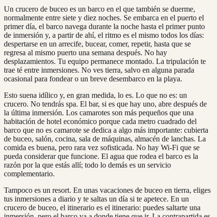
Un crucero de buceo es un barco en el que también se duerme,
normalmente entre siete y diez noches. Se embarca en el puerto el
primer día, el barco navega durante la noche hasta el primer punto
de inmersión y, a partir de ahí, el ritmo es el mismo todos los días:
despertarse en un arrecife, bucear, comer, repetir, hasta que se
regresa al mismo puerto una semana después. No hay
desplazamientos. Tu equipo permanece montado. La tripulación te
trae té entre inmersiones. No ves tierra, salvo en alguna parada
ocasional para fondear o un breve desembarco en la playa.
Esto suena idílico y, en gran medida, lo es. Lo que no es: un
crucero. No tendrás spa. El bar, si es que hay uno, abre después de
la última inmersión. Los camarotes son más pequeños que una
habitación de hotel económico porque cada metro cuadrado del
barco que no es camarote se dedica a algo más importante: cubierta
de buceo, salón, cocina, sala de máquinas, almacén de lanchas. La
comida es buena, pero rara vez sofisticada. No hay Wi-Fi que se
pueda considerar que funcione. El agua que rodea el barco es la
razón por la que estás allí; todo lo demás es un servicio
complementario.
Tampoco es un resort. En unas vacaciones de buceo en tierra, eliges
tus inmersiones a diario y te saltas un día si te apetece. En un
crucero de buceo, el itinerario es el itinerario: puedes saltarte una
inmersión, pero el barco va a donde tiene que ir. La contrapartida es