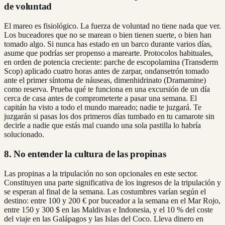
de voluntad
El mareo es fisiológico. La fuerza de voluntad no tiene nada que ver.
Los buceadores que no se marean o bien tienen suerte, o bien han
tomado algo. Si nunca has estado en un barco durante varios días,
asume que podrías ser propenso a marearte. Protocolos habituales,
en orden de potencia creciente: parche de escopolamina (Transderm
Scop) aplicado cuatro horas antes de zarpar, ondansetrón tomado
ante el primer síntoma de náuseas, dimenhidrinato (Dramamine)
como reserva. Prueba qué te funciona en una excursión de un día
cerca de casa antes de comprometerte a pasar una semana. El
capitán ha visto a todo el mundo mareado; nadie te juzgará. Te
juzgarán si pasas los dos primeros días tumbado en tu camarote sin
decirle a nadie que estás mal cuando una sola pastilla lo habría
solucionado.
8. No entender la cultura de las propinas
Las propinas a la tripulación no son opcionales en este sector.
Constituyen una parte significativa de los ingresos de la tripulación y
se esperan al final de la semana. Las costumbres varían según el
destino: entre 100 y 200 € por buceador a la semana en el Mar Rojo,
entre 150 y 300 $ en las Maldivas e Indonesia, y el 10 % del coste
del viaje en las Galápagos y las Islas del Coco. Lleva dinero en