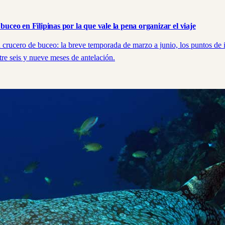
buceo en Filipinas por la que vale la pena organizar el viaje
n crucero de buceo: la breve temporada de marzo a junio, los puntos de
tre seis y nueve meses de antelación.