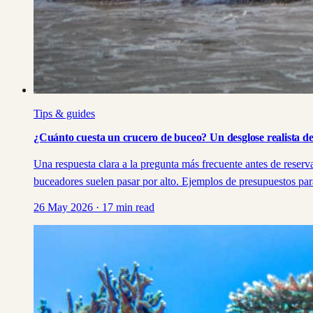
Tips & guides
¿Cuánto cuesta un crucero de buceo? Un desglose realista d
Una respuesta clara a la pregunta más frecuente antes de reserv
buceadores suelen pasar por alto. Ejemplos de presupuestos pa
26 May 2026
·
17
min read