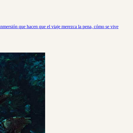
 inmersión que hacen que el viaje merezca la pena, cómo se vive