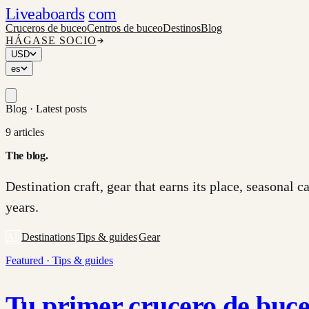
Liveaboards
com
Cruceros de buceo
Centros de buceo
Destinos
Blog
HÁGASE SOCIO
USD
es
Blog ·
Latest posts
9
articles
The blog
.
Destination craft, gear that earns its place, seasonal 
years.
All
Destinations
Tips & guides
Gear
Featured ·
Tips & guides
Tu primer crucero de buceo