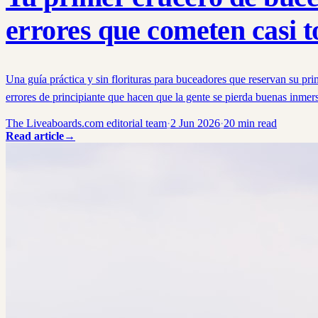
errores que cometen casi t
Una guía práctica y sin florituras para buceadores que reservan su pr
errores de principiante que hacen que la gente se pierda buenas inmers
The Liveaboards.com editorial team
·
2 Jun 2026
·
20
min read
Read article
→