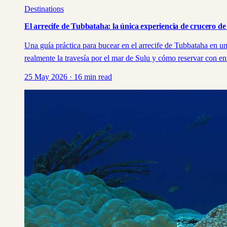
Destinations
El arrecife de Tubbataha: la única experiencia de crucero de 
Una guía práctica para bucear en el arrecife de Tubbataha en u
realmente la travesía por el mar de Sulu y cómo reservar con en
25 May 2026
·
16
min read