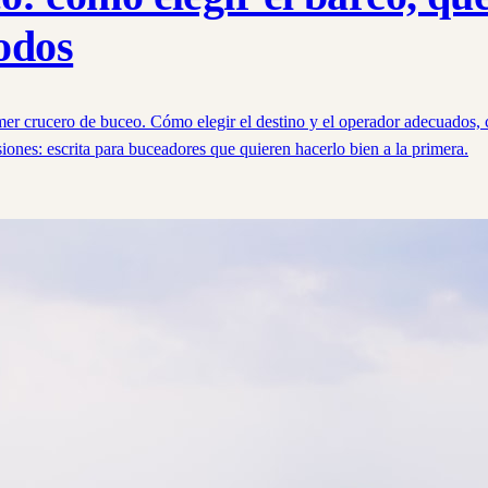
odos
imer crucero de buceo. Cómo elegir el destino y el operador adecuados,
iones: escrita para buceadores que quieren hacerlo bien a la primera.