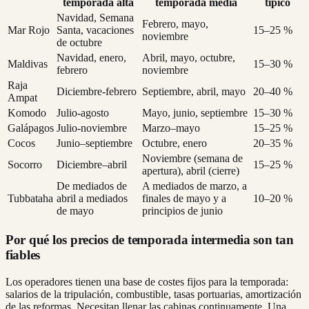
temporada alta
temporada media
típico
Navidad, Semana
Febrero, mayo,
Mar Rojo
Santa, vacaciones
15–25 %
noviembre
de octubre
Navidad, enero,
Abril, mayo, octubre,
Maldivas
15–30 %
febrero
noviembre
Raja
Diciembre-febrero
Septiembre, abril, mayo
20–40 %
Ampat
Komodo
Julio-agosto
Mayo, junio, septiembre
15–30 %
Galápagos
Julio-noviembre
Marzo–mayo
15–25 %
Cocos
Junio–septiembre
Octubre, enero
20–35 %
Noviembre (semana de
Socorro
Diciembre–abril
15–25 %
apertura), abril (cierre)
De mediados de
A mediados de marzo, a
Tubbataha
abril a mediados
finales de mayo y a
10–20 %
de mayo
principios de junio
Por qué los precios de temporada intermedia son tan
fiables
Los operadores tienen una base de costes fijos para la temporada:
salarios de la tripulación, combustible, tasas portuarias, amortización
de las reformas. Necesitan llenar las cabinas continuamente. Una