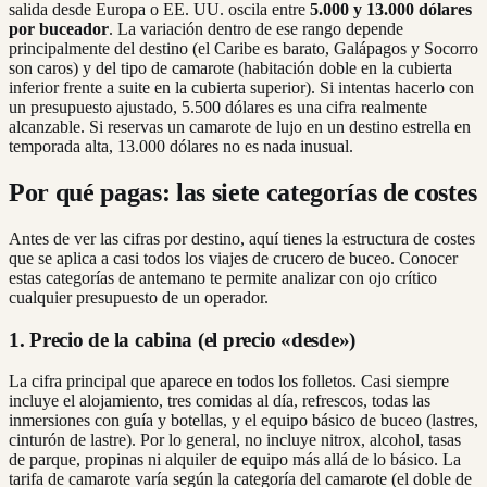
salida desde Europa o EE. UU. oscila entre
5.000 y 13.000 dólares
por buceador
. La variación dentro de ese rango depende
principalmente del destino (el Caribe es barato, Galápagos y Socorro
son caros) y del tipo de camarote (habitación doble en la cubierta
inferior frente a suite en la cubierta superior). Si intentas hacerlo con
un presupuesto ajustado, 5.500 dólares es una cifra realmente
alcanzable. Si reservas un camarote de lujo en un destino estrella en
temporada alta, 13.000 dólares no es nada inusual.
Por qué pagas: las siete categorías de costes
Antes de ver las cifras por destino, aquí tienes la estructura de costes
que se aplica a casi todos los viajes de crucero de buceo. Conocer
estas categorías de antemano te permite analizar con ojo crítico
cualquier presupuesto de un operador.
1. Precio de la cabina (el precio «desde»)
La cifra principal que aparece en todos los folletos. Casi siempre
incluye el alojamiento, tres comidas al día, refrescos, todas las
inmersiones con guía y botellas, y el equipo básico de buceo (lastres,
cinturón de lastre). Por lo general, no incluye nitrox, alcohol, tasas
de parque, propinas ni alquiler de equipo más allá de lo básico. La
tarifa de camarote varía según la categoría del camarote (el doble de