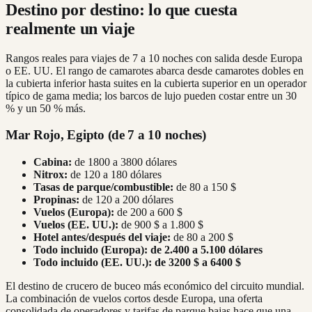
Destino por destino: lo que cuesta
realmente un viaje
Rangos reales para viajes de 7 a 10 noches con salida desde Europa
o EE. UU. El rango de camarotes abarca desde camarotes dobles en
la cubierta inferior hasta suites en la cubierta superior en un operador
típico de gama media; los barcos de lujo pueden costar entre un 30
% y un 50 % más.
Mar Rojo, Egipto (de 7 a 10 noches)
Cabina:
de 1800 a 3800 dólares
Nitrox:
de 120 a 180 dólares
Tasas de parque/combustible:
de 80 a 150 $
Propinas:
de 120 a 200 dólares
Vuelos (Europa):
de 200 a 600 $
Vuelos (EE. UU.):
de 900 $ a 1.800 $
Hotel antes/después del viaje:
de 80 a 200 $
Todo incluido (Europa):
de 2.400 a 5.100 dólares
Todo incluido (EE. UU.): de 3200 $ a 6400 $
El destino de crucero de buceo más económico del circuito mundial.
La combinación de vuelos cortos desde Europa, una oferta
consolidada de operadores y tarifas de parque bajas hace que una