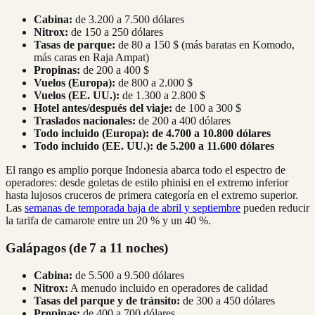
Cabina:
de 3.200 a 7.500 dólares
Nitrox:
de 150 a 250 dólares
Tasas de parque:
de 80 a 150 $ (más baratas en Komodo,
más caras en Raja Ampat)
Propinas:
de 200 a 400 $
Vuelos (Europa):
de 800 a 2.000 $
Vuelos (EE. UU.):
de 1.300 a 2.800 $
Hotel antes/después del viaje:
de 100 a 300 $
Traslados nacionales:
de 200 a 400 dólares
Todo incluido (Europa):
de 4.700 a 10.800 dólares
Todo incluido (EE. UU.):
de 5.200 a 11.600 dólares
El rango es amplio porque Indonesia abarca todo el espectro de
operadores: desde goletas de estilo phinisi en el extremo inferior
hasta lujosos cruceros de primera categoría en el extremo superior.
Las
semanas de temporada baja de abril y septiembre
pueden reducir
la tarifa de camarote entre un 20 % y un 40 %.
Galápagos (de 7 a 11 noches)
Cabina:
de 5.500 a 9.500 dólares
Nitrox:
A menudo incluido en operadores de calidad
Tasas del parque y de tránsito:
de 300 a 450 dólares
Propinas:
de 400 a 700 dólares