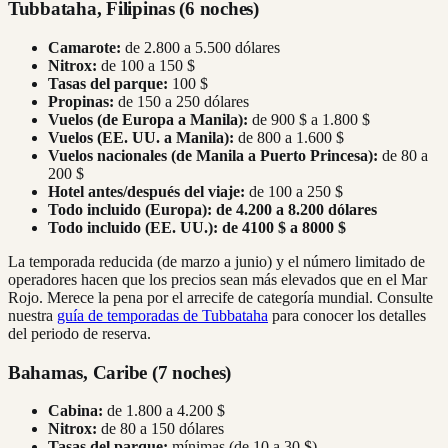
Tubbataha, Filipinas (6 noches)
Camarote:
de 2.800 a 5.500 dólares
Nitrox:
de 100 a 150 $
Tasas del parque:
100 $
Propinas:
de 150 a 250 dólares
Vuelos (de Europa a Manila):
de 900 $ a 1.800 $
Vuelos (EE. UU. a Manila):
de 800 a 1.600 $
Vuelos nacionales (de Manila a Puerto Princesa):
de 80 a
200 $
Hotel antes/después del viaje:
de 100 a 250 $
Todo incluido (Europa):
de 4.200 a 8.200 dólares
Todo incluido (EE. UU.):
de 4100 $ a 8000 $
La temporada reducida (de marzo a junio) y el número limitado de
operadores hacen que los precios sean más elevados que en el Mar
Rojo. Merece la pena por el arrecife de categoría mundial. Consulte
nuestra
guía de temporadas de Tubbataha
para conocer los detalles
del periodo de reserva.
Bahamas, Caribe (7 noches)
Cabina:
de 1.800 a 4.200 $
Nitrox:
de 80 a 150 dólares
Tasas del parque:
mínimas (de 10 a 30 $)