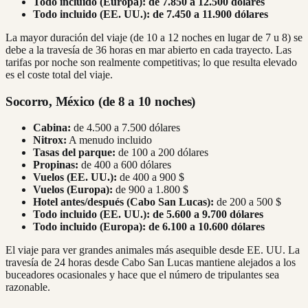
Todo incluido (Europa):
de 7.850 a 12.500 dólares
Todo incluido (EE. UU.):
de 7.450 a 11.900 dólares
La mayor duración del viaje (de 10 a 12 noches en lugar de 7 u 8) se
debe a la travesía de 36 horas en mar abierto en cada trayecto. Las
tarifas por noche son realmente competitivas; lo que resulta elevado
es el coste total del viaje.
Socorro, México (de 8 a 10 noches)
Cabina:
de 4.500 a 7.500 dólares
Nitrox:
A menudo incluido
Tasas del parque:
de 100 a 200 dólares
Propinas:
de 400 a 600 dólares
Vuelos (EE. UU.):
de 400 a 900 $
Vuelos (Europa):
de 900 a 1.800 $
Hotel antes/después (Cabo San Lucas):
de 200 a 500 $
Todo incluido (EE. UU.):
de 5.600 a 9.700 dólares
Todo incluido (Europa):
de 6.100 a 10.600 dólares
El viaje para ver grandes animales más asequible desde EE. UU. La
travesía de 24 horas desde Cabo San Lucas mantiene alejados a los
buceadores ocasionales y hace que el número de tripulantes sea
razonable.