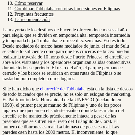
Cómo reservar
Combinar Tubbataha con otras inmersiones en Filipinas
Preguntas frecuentes
La recomendación
La mayoría de los destinos de buceo te ofrecen doce meses al año
para elegir, que se dividen en temporada alta, temporada intermedia
y temporada baja. Tubbataha te ofrece diez semanas. Eso es todo.
Desde mediados de marzo hasta mediados de junio, el mar de Sulu
se calma lo suficiente como para que los cruceros de buceo puedan
realizar la travesía de 10 horas desde Puerto Princesa, el arrecife se
abre a los visitantes y los operadores organizan salidas consecutivas
durante todo ese periodo. El resto del año, el parque permanece
cerrado y los barcos se reubican en otras rutas de Filipinas o se
trasladan por completo a otros lugares.
Si te han dicho que
el arrecife de Tubbataha
está en la lista de deseos
de todo buceador que se precie, no es solo un eslogan de marketing.
Es Patrimonio de la Humanidad de la UNESCO (declarado en
1993), el primer parque marino de Filipinas y uno de los pocos
lugares que quedan en el sudeste asiático donde la estructura del
arrecife se ha mantenido prácticamente intacta a pesar de las
presiones que se sufren en el resto del Triángulo de Coral. El
número de tiburones es real. La biomasa de peces es real. Las
paredes caen hasta los 2000 metros. El inconveniente, lo que