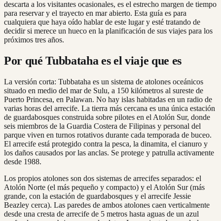
descarta a los visitantes ocasionales, es el estrecho margen de tiempo
para reservar y el trayecto en mar abierto. Esta guía es para
cualquiera que haya oído hablar de este lugar y esté tratando de
decidir si merece un hueco en la planificación de sus viajes para los
próximos tres años.
Por qué Tubbataha es el viaje que es
La versión corta: Tubbataha es un sistema de atolones oceánicos
situado en medio del mar de Sulu, a 150 kilómetros al sureste de
Puerto Princesa, en Palawan. No hay islas habitadas en un radio de
varias horas del arrecife. La tierra más cercana es una única estación
de guardabosques construida sobre pilotes en el Atolón Sur, donde
seis miembros de la Guardia Costera de Filipinas y personal del
parque viven en turnos rotativos durante cada temporada de buceo.
El arrecife está protegido contra la pesca, la dinamita, el cianuro y
los daños causados por las anclas. Se protege y patrulla activamente
desde 1988.
Los propios atolones son dos sistemas de arrecifes separados: el
Atolón Norte (el más pequeño y compacto) y el Atolón Sur (más
grande, con la estación de guardabosques y el arrecife Jessie
Beazley cerca). Las paredes de ambos atolones caen verticalmente
desde una cresta de arrecife de 5 metros hasta aguas de un azul