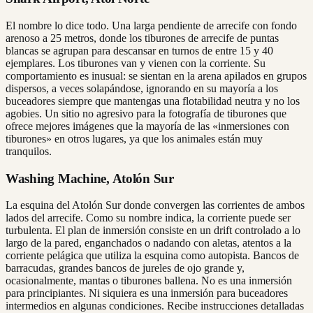
El nombre lo dice todo. Una larga pendiente de arrecife con fondo
arenoso a 25 metros, donde los tiburones de arrecife de puntas
blancas se agrupan para descansar en turnos de entre 15 y 40
ejemplares. Los tiburones van y vienen con la corriente. Su
comportamiento es inusual: se sientan en la arena apilados en grupos
dispersos, a veces solapándose, ignorando en su mayoría a los
buceadores siempre que mantengas una flotabilidad neutra y no los
agobies. Un sitio no agresivo para la fotografía de tiburones que
ofrece mejores imágenes que la mayoría de las «inmersiones con
tiburones» en otros lugares, ya que los animales están muy
tranquilos.
Washing Machine, Atolón Sur
La esquina del Atolón Sur donde convergen las corrientes de ambos
lados del arrecife. Como su nombre indica, la corriente puede ser
turbulenta. El plan de inmersión consiste en un drift controlado a lo
largo de la pared, enganchados o nadando con aletas, atentos a la
corriente pelágica que utiliza la esquina como autopista. Bancos de
barracudas, grandes bancos de jureles de ojo grande y,
ocasionalmente, mantas o tiburones ballena. No es una inmersión
para principiantes. Ni siquiera es una inmersión para buceadores
intermedios en algunas condiciones. Recibe instrucciones detalladas