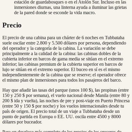
estación de guardabosques o en el Atolón Sur. Incluso en las
inmersiones diurnas, una linterna ayuda a iluminar las grietas
de la pared donde se esconde la vida macro.
Precio
El precio de una cabina para un chárter de 6 noches en Tubbataha
suele oscilar entre 2.800 y 5.500 dólares por persona, dependiendo
del operador y la categoría de la cabina. La variación se debe
principalmente a la calidad de la cabina: las cabinas dobles de la
cubierta inferior en barcos de gama media se sitúan en el extremo
inferior; las cabinas premium de la cubierta superior en barcos de
lujo se sitúan en el extremo superior. El buceo en sí es el mismo
independientemente de la cabina que se reserve; el operador ofrece
el mismo plan de inmersiones para todos los pasajeros del barco.
Hay que añadir las tasas del parque (unos 100 $), las propinas (entre
150 y 250 $ por semana), el vuelo nacional desde Manila (entre 80 y
200 $ ida y vuelta), las noches de pre y post-viaje en Puerto Princesa
(entre 50 y 150 $ por noche) y los vuelos internacionales desde tu
país de origen. El precio total de un viaje a Tubbataha desde un
punto de partida en Europa o EE. UU. oscila entre 4500 y 8000
dólares por buceador.
Para un desglose más completo de los precios de los cruceros de