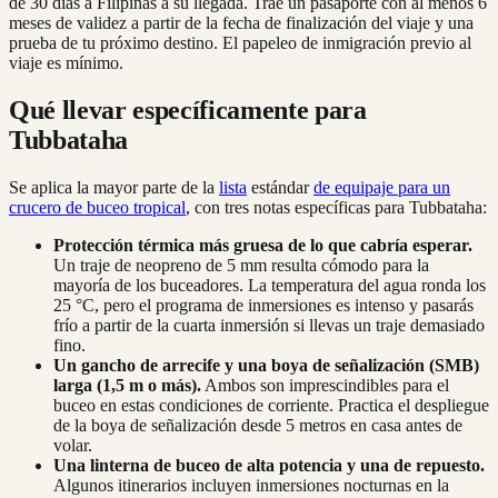
de 30 días a Filipinas a su llegada. Trae un pasaporte con al menos 6
meses de validez a partir de la fecha de finalización del viaje y una
prueba de tu próximo destino. El papeleo de inmigración previo al
viaje es mínimo.
Qué llevar específicamente para
Tubbataha
Se aplica la mayor parte de la
lista
estándar
de equipaje para un
crucero de buceo tropical
, con tres notas específicas para Tubbataha:
Protección térmica más gruesa de lo que cabría esperar.
Un traje de neopreno de 5 mm resulta cómodo para la
mayoría de los buceadores. La temperatura del agua ronda los
25 °C, pero el programa de inmersiones es intenso y pasarás
frío a partir de la cuarta inmersión si llevas un traje demasiado
fino.
Un gancho de arrecife y una boya de señalización (SMB)
larga (1,5 m o más).
Ambos son imprescindibles para el
buceo en estas condiciones de corriente. Practica el despliegue
de la boya de señalización desde 5 metros en casa antes de
volar.
Una linterna de buceo de alta potencia y una de repuesto.
Algunos itinerarios incluyen inmersiones nocturnas en la