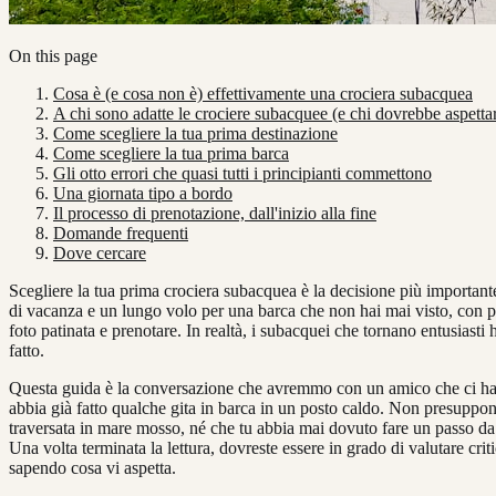
On this page
Cosa è (e cosa non è) effettivamente una crociera subacquea
A chi sono adatte le crociere subacquee (e chi dovrebbe aspetta
Come scegliere la tua prima destinazione
Come scegliere la tua prima barca
Gli otto errori che quasi tutti i principianti commettono
Una giornata tipo a bordo
Il processo di prenotazione, dall'inizio alla fine
Domande frequenti
Dove cercare
Scegliere la tua prima crociera subacquea è la decisione più importante d
di vacanza e un lungo volo per una barca che non hai mai visto, con pe
foto patinata e prenotare. In realtà, i subacquei che tornano entusiast
fatto.
Questa guida è la conversazione che avremmo con un amico che ci ha 
abbia già fatto qualche gita in barca in un posto caldo. Non presuppo
traversata in mare mosso, né che tu abbia mai dovuto fare un passo da 
Una volta terminata la lettura, dovreste essere in grado di valutare cr
sapendo cosa vi aspetta.