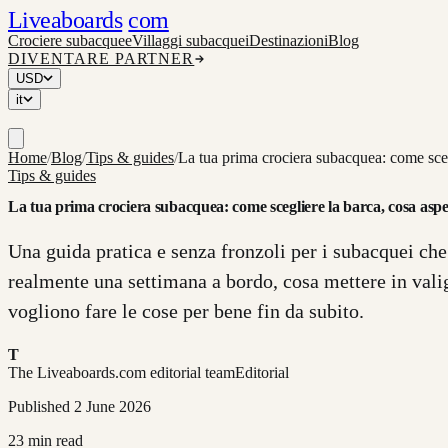
Liveaboards
com
Crociere subacquee
Villaggi subacquei
Destinazioni
Blog
DIVENTARE PARTNER
USD
it
Home
/
Blog
/
Tips & guides
/
La tua prima crociera subacquea: come scegl
Tips & guides
La tua prima crociera subacquea: come scegliere la barca, cosa aspet
Una guida pratica e senza fronzoli per i subacquei che
realmente una settimana a bordo, cosa mettere in valig
vogliono fare le cose per bene fin da subito.
T
The Liveaboards.com editorial team
Editorial
Published
2 June 2026
23
min read