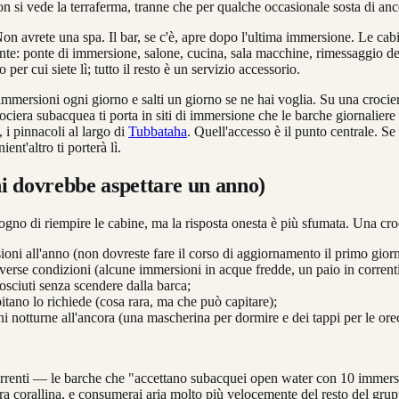
Non si vede la terraferma, tranne che per qualche occasionale sosta di a
 Non avrete una spa. Il bar, se c'è, apre dopo l'ultima immersione. Le 
ante: ponte di immersione, salone, cucina, sala macchine, rimessaggio 
per cui siete lì; tutto il resto è un servizio accessorio.
immersioni ogni giorno e salti un giorno se ne hai voglia. Su una crocier
ciera subacquea ti porta in siti di immersione che le barche giornaliere 
, i pinnacoli al largo di
Tubbataha
. Quell'accesso è il punto centrale. Se
nt'altro ti porterà lì.
hi dovrebbe aspettare un anno)
sogno di riempire le cabine, ma la risposta onesta è più sfumata. Una cr
oni all'anno (non dovreste fare il corso di aggiornamento il primo gior
verse condizioni (alcune immersioni in acque fredde, un paio in corrent
nosciuti senza scendere dalla barca;
pitano lo richiede (cosa rara, ma che può capitare);
ni notturne all'ancora (una mascherina per dormire e dei tappi per le or
rrenti — le barche che "accettano subacquei open water con 10 immersio
era corallina, e consumerai aria molto più velocemente del resto del gru