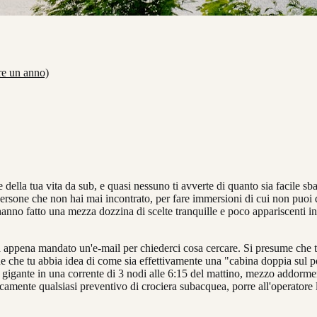
re un anno)
ella tua vita da sub, e quasi nessuno ti avverte di quanto sia facile sbag
rsone che non hai mai incontrato, per fare immersioni di cui non puoi d
i hanno fatto una mezza dozzina di scelte tranquille e poco appariscenti
appena mandato un'e-mail per chiederci cosa cercare. Si presume che t
ne che tu abbia idea di come sia effettivamente una "cabina doppia sul 
gigante in una corrente di 3 nodi alle 6:15 del mattino, mezzo addorment
iticamente qualsiasi preventivo di crociera subacquea, porre all'operato