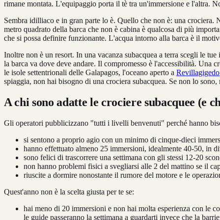
rimane montata. L'equipaggio porta il tè tra un'immersione e l'altra. 
Sembra idilliaco e in gran parte lo è. Quello che non è: una crociera.
metro quadrato della barca che non è cabina è qualcosa di più import
che si possa definire funzionante. L'acqua intorno alla barca è il motivo 
Inoltre non è un resort. In una vacanza subacquea a terra scegli le tue 
la barca va dove deve andare. Il compromesso è l'accessibilità. Una cro
le isole settentrionali delle Galapagos, l'oceano aperto a
Revillagigedo
spiaggia, non hai bisogno di una crociera subacquea. Se non lo sono, nie
A chi sono adatte le crociere subacquee (e c
Gli operatori pubblicizzano "tutti i livelli benvenuti" perché hanno bi
si sentono a proprio agio con un minimo di cinque-dieci immersi
hanno effettuato almeno 25 immersioni, idealmente 40-50, in di
sono felici di trascorrere una settimana con gli stessi 12-20 sco
non hanno problemi fisici a svegliarsi alle 2 del mattino se il ca
riuscite a dormire nonostante il rumore del motore e le operazio
Quest'anno non è la scelta giusta per te se:
hai meno di 20 immersioni e non hai molta esperienza con le co
le guide passeranno la settimana a guardarti invece che la barri