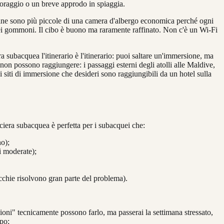
ncoraggio o un breve approdo in spiaggia.
cabine sono più piccole di una camera d'albergo economica perché ogni
dei gommoni. Il cibo è buono ma raramente raffinato. Non c'è un Wi-Fi
a subacquea l'itinerario è l'itinerario: puoi saltare un'immersione, ma
non possono raggiungere: i passaggi esterni degli atolli alle Maldive,
 i siti di immersione che desideri sono raggiungibili da un hotel sulla
ociera subacquea è perfetta per i subacquei che:
no);
i moderate);
ecchie risolvono gran parte del problema).
ni" tecnicamente possono farlo, ma passerai la settimana stressato,
ppo;