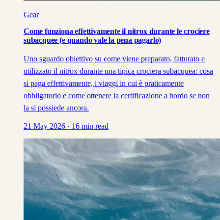
Gear
Come funziona effettivamente il nitrox durante le crociere
subacquee (e quando vale la pena pagarlo)
Uno sguardo obiettivo su come viene preparato, fatturato e
utilizzato il nitrox durante una tipica crociera subacquea: cosa
si paga effettivamente, i viaggi in cui è praticamente
obbligatorio e come ottenere la certificazione a bordo se non
la si possiede ancora.
21 May 2026
·
16
min read