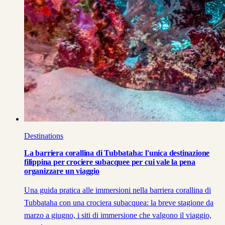
Destinations
La barriera corallina di Tubbataha: l'unica destinazione
filippina per crociere subacquee per cui vale la pena
organizzare un viaggio
Una guida pratica alle immersioni nella barriera corallina di
Tubbataha con una crociera subacquea: la breve stagione da
marzo a giugno, i siti di immersione che valgono il viaggio,