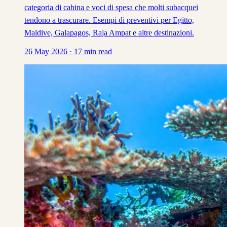
categoria di cabina e voci di spesa che molti subacquei
tendono a trascurare. Esempi di preventivi per Egitto,
Maldive, Galapagos, Raja Ampat e altre destinazioni.
26 May 2026
·
17
min read