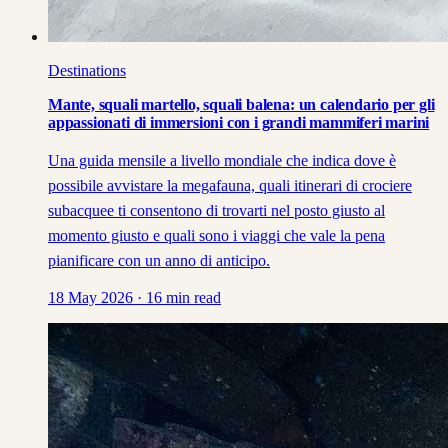
Destinations
Mante, squali martello, squali balena: un calendario per gli
appassionati di immersioni con i grandi mammiferi marini
Una guida mensile a livello mondiale che indica dove è
possibile avvistare la megafauna, quali itinerari di crociere
subacquee ti consentono di trovarti nel posto giusto al
momento giusto e quali sono i viaggi che vale la pena
pianificare con un anno di anticipo.
18 May 2026
·
16
min read