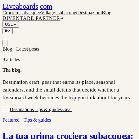
Liveaboards
com
Crociere subacquee
Villaggi subacquei
Destinazioni
Blog
DIVENTARE PARTNER
USD
it
Blog ·
Latest posts
9
articles
The blog
.
Destination craft, gear that earns its place, seasonal
calendars, and the small details that decide whether a
liveaboard week becomes the trip you talk about for years.
All
Destinations
Tips & guides
Gear
Featured ·
Tips & guides
La tua prima crociera subacquea: