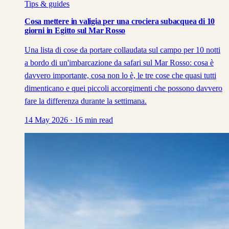
Tips & guides
Cosa mettere in valigia per una crociera subacquea di 10
giorni in Egitto sul Mar Rosso
Una lista di cose da portare collaudata sul campo per 10 notti
a bordo di un'imbarcazione da safari sul Mar Rosso: cosa è
davvero importante, cosa non lo è, le tre cose che quasi tutti
dimenticano e quei piccoli accorgimenti che possono davvero
fare la differenza durante la settimana.
14 May 2026
·
16
min read