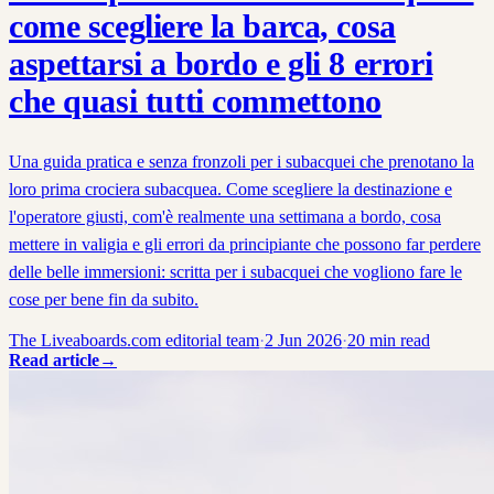
come scegliere la barca, cosa
aspettarsi a bordo e gli 8 errori
che quasi tutti commettono
Una guida pratica e senza fronzoli per i subacquei che prenotano la
loro prima crociera subacquea. Come scegliere la destinazione e
l'operatore giusti, com'è realmente una settimana a bordo, cosa
mettere in valigia e gli errori da principiante che possono far perdere
delle belle immersioni: scritta per i subacquei che vogliono fare le
cose per bene fin da subito.
The Liveaboards.com editorial team
·
2 Jun 2026
·
20
min read
Read article
→