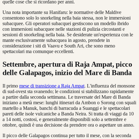
quelle cose che si ricordano per anni.
Una nota importante su Hanifaru: le normative delle Maldive
consentono solo lo snorkeling nella baia stessa, non le immersioni
subacquee. Gli operatori subacquei gestiscono un modello ibrido
con immersioni subacquee nelle stazioni di pulizia circostanti e
sessioni di snorkeling nella baia. Se desiderate un'esperienza con le
mante esclusivamente subacquea in agosto, prendete in
considerazione i siti di Vaavu e South Ari, che sono meno
spettacolari ma comunque eccellenti.
Settembre, apertura di Raja Ampat, picco
delle Galapagos, inizio del Mare di Banda
Il primo
mese di transizione a Raja Ampat
. L'influenza del monsone
di sud-ovest sta svanendo; le condizioni si stabilizzano rapidamente
a partire dalla seconda settimana. Le traversate del Mare di Banda
iniziano a metà mese: lunghi itinerari da Ambon o Sorong con squali
martello a Manuk, banchi di barracuda a Suanggi e le spettacolari
pareti delle isole vulcaniche a Banda Neira. Si tratta di viaggi da 10
a 14 notti, costosi, e generalmente disponibili solo a settembre e
ottobre, quindi è una decisione da prendere ora o aspettare un anno.
Il picco delle Galapagos continua per tutto il mese, con la seconda