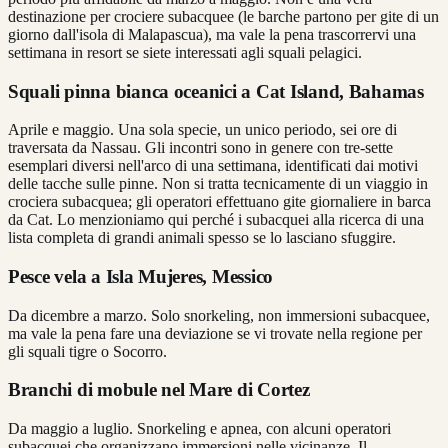
destinazione per crociere subacquee (le barche partono per gite di un
giorno dall'isola di Malapascua), ma vale la pena trascorrervi una
settimana in resort se siete interessati agli squali pelagici.
Squali pinna bianca oceanici a Cat Island, Bahamas
Aprile e maggio. Una sola specie, un unico periodo, sei ore di
traversata da Nassau. Gli incontri sono in genere con tre-sette
esemplari diversi nell'arco di una settimana, identificati dai motivi
delle tacche sulle pinne. Non si tratta tecnicamente di un viaggio in
crociera subacquea; gli operatori effettuano gite giornaliere in barca
da Cat. Lo menzioniamo qui perché i subacquei alla ricerca di una
lista completa di grandi animali spesso se lo lasciano sfuggire.
Pesce vela a Isla Mujeres, Messico
Da dicembre a marzo. Solo snorkeling, non immersioni subacquee,
ma vale la pena fare una deviazione se vi trovate nella regione per
gli squali tigre o Socorro.
Branchi di mobule nel Mare di Cortez
Da maggio a luglio. Snorkeling e apnea, con alcuni operatori
subacquei che organizzano immersioni nelle vicinanze. Il