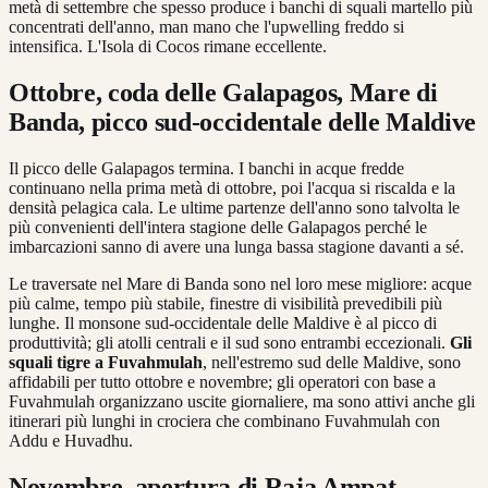
metà di settembre che spesso produce i banchi di squali martello più
concentrati dell'anno, man mano che l'upwelling freddo si
intensifica. L'Isola di Cocos rimane eccellente.
Ottobre, coda delle Galapagos, Mare di
Banda, picco sud-occidentale delle Maldive
Il picco delle Galapagos termina. I banchi in acque fredde
continuano nella prima metà di ottobre, poi l'acqua si riscalda e la
densità pelagica cala. Le ultime partenze dell'anno sono talvolta le
più convenienti dell'intera stagione delle Galapagos perché le
imbarcazioni sanno di avere una lunga bassa stagione davanti a sé.
Le traversate nel Mare di Banda sono nel loro mese migliore: acque
più calme, tempo più stabile, finestre di visibilità prevedibili più
lunghe. Il monsone sud-occidentale delle Maldive è al picco di
produttività; gli atolli centrali e il sud sono entrambi eccezionali.
Gli
squali tigre a Fuvahmulah
, nell'estremo sud delle Maldive, sono
affidabili per tutto ottobre e novembre; gli operatori con base a
Fuvahmulah organizzano uscite giornaliere, ma sono attivi anche gli
itinerari più lunghi in crociera che combinano Fuvahmulah con
Addu e Huvadhu.
Novembre, apertura di Raja Ampat,