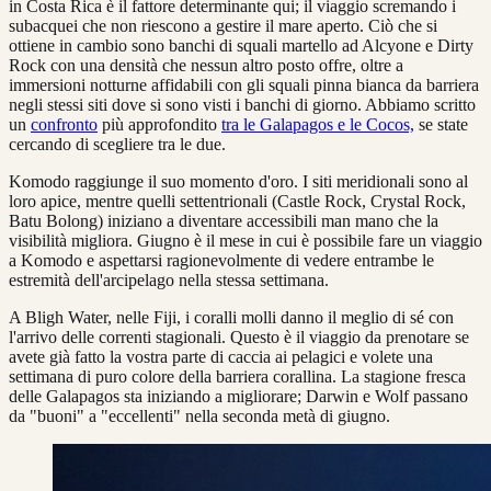
in Costa Rica è il fattore determinante qui; il viaggio scremando i
subacquei che non riescono a gestire il mare aperto. Ciò che si
ottiene in cambio sono banchi di squali martello ad Alcyone e Dirty
Rock con una densità che nessun altro posto offre, oltre a
immersioni notturne affidabili con gli squali pinna bianca da barriera
negli stessi siti dove si sono visti i banchi di giorno. Abbiamo scritto
un
confronto
più approfondito
tra le Galapagos e le Cocos,
se state
cercando di scegliere tra le due.
Komodo raggiunge il suo momento d'oro. I siti meridionali sono al
loro apice, mentre quelli settentrionali (Castle Rock, Crystal Rock,
Batu Bolong) iniziano a diventare accessibili man mano che la
visibilità migliora. Giugno è il mese in cui è possibile fare un viaggio
a Komodo e aspettarsi ragionevolmente di vedere entrambe le
estremità dell'arcipelago nella stessa settimana.
A Bligh Water, nelle Fiji, i coralli molli danno il meglio di sé con
l'arrivo delle correnti stagionali. Questo è il viaggio da prenotare se
avete già fatto la vostra parte di caccia ai pelagici e volete una
settimana di puro colore della barriera corallina. La stagione fresca
delle Galapagos sta iniziando a migliorare; Darwin e Wolf passano
da "buoni" a "eccellenti" nella seconda metà di giugno.