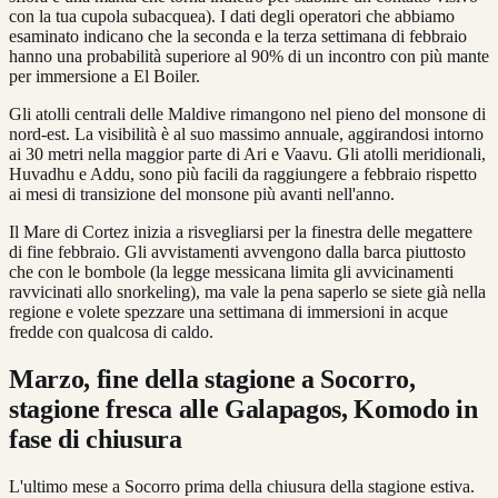
con la tua cupola subacquea). I dati degli operatori che abbiamo
esaminato indicano che la seconda e la terza settimana di febbraio
hanno una probabilità superiore al 90% di un incontro con più mante
per immersione a El Boiler.
Gli atolli centrali delle Maldive rimangono nel pieno del monsone di
nord-est. La visibilità è al suo massimo annuale, aggirandosi intorno
ai 30 metri nella maggior parte di Ari e Vaavu. Gli atolli meridionali,
Huvadhu e Addu, sono più facili da raggiungere a febbraio rispetto
ai mesi di transizione del monsone più avanti nell'anno.
Il Mare di Cortez inizia a risvegliarsi per la finestra delle megattere
di fine febbraio. Gli avvistamenti avvengono dalla barca piuttosto
che con le bombole (la legge messicana limita gli avvicinamenti
ravvicinati allo snorkeling), ma vale la pena saperlo se siete già nella
regione e volete spezzare una settimana di immersioni in acque
fredde con qualcosa di caldo.
Marzo, fine della stagione a Socorro,
stagione fresca alle Galapagos, Komodo in
fase di chiusura
L'ultimo mese a Socorro prima della chiusura della stagione estiva.