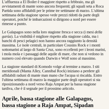
L'affluenza a El Boiler è maggiore rispetto a febbraio, ma gli
avvistamenti di mante sono ancora frequenti; gli squali seta a Roca
Partida sono affidabili per le prime tre settimane di marzo. L'ultima
settimana della stagione spesso vede prezzi ridotti da parte degli
operatori, poiché le imbarcazioni si dirigono a nord per essere
rimesse a punto.
Le Galapagos sono nella loro stagione fresca e secca (i mesi
della
garúa
). La visibilità è migliore rispetto alla stagione calda, ma i
banchi di pesci pelagici non hanno ancora raggiunto la densità
massima. Le isole centrali, in particolare Cousins Rock e i monti
sottomarini al largo di Santa Cruz, sono eccellenti per i leoni marini,
i mola mola e i passaggi delle aquile di mare, che non si vedono in
numero così elevato quando Darwin e Wolf sono al massimo.
La stagione standard di Komodo volge al termine a marzo. I siti
meridionali (Manta Alley, Cannibal Rock) iniziano a perdere gli
affidabili raduni di mante man mano che l'acqua si riscalda. Entro
l'ultima settimana di marzo la maggior parte degli operatori si sta
riposizionando a nord verso Raja Ampat per la bassa stagione
tardiva, che è il segnale per il prossimo articolo.
Aprile, bassa stagione alle Galapagos,
bassa stagione a Raja Ampat, Sipadan