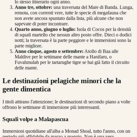
lo stesso itinerario ogni anno.
Anno tre, ottobre:
una traversata del Mare di Banda. Lunga,
remota, con correnti vere, tutte le specie di megafauna che
non avete ancora spuntato dalla lista, più alcune che non
sapevate di poter incontrare.
Quarto anno, giugno o luglio:
Isola di Cocos per la densità
di squali martello che nessun altro posto offre. Dieci o dodici
notti; la traversata è la parte peggiore e le immersioni sono la
parte migliore.
Anno cinque, agosto o settembre:
Atollo di Baa alle
Maldive per le settimane delle mante a Hanifaru, o
Fuvahmulah per le tartarughe tigre se hai già fatto il circuito
delle mante.
Le destinazioni pelagiche minori che la
gente dimentica
I titoli attirano l'attenzione; le destinazioni di secondo piano a volte
offrono le settimane di immersione più interessanti.
Squali volpe a Malapascua
Immersioni quotidiane all'alba a Monad Shoal, tutto l'anno, con un
periodo più affidabile da marzo a maggio. Non è una vera