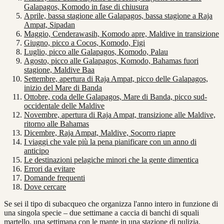
Galapagos, Komodo in fase di chiusura
Aprile, bassa stagione alle Galapagos, bassa stagione a Raja
Ampat, Sipadan
Maggio, Cenderawasih, Komodo apre, Maldive in transizione
Giugno, picco a Cocos, Komodo, Figi
Luglio, picco alle Galapagos, Komodo, Palau
Agosto, picco alle Galapagos, Komodo, Bahamas fuori
stagione, Maldive Baa
Settembre, apertura di Raja Ampat, picco delle Galapagos,
inizio del Mare di Banda
Ottobre, coda delle Galapagos, Mare di Banda, picco sud-
occidentale delle Maldive
Novembre, apertura di Raja Ampat, transizione alle Maldive,
ritorno alle Bahamas
Dicembre, Raja Ampat, Maldive, Socorro riapre
I viaggi che vale più la pena pianificare con un anno di
anticipo
Le destinazioni pelagiche minori che la gente dimentica
Errori da evitare
Domande frequenti
Dove cercare
Se sei il tipo di subacqueo che organizza l'anno intero in funzione di
una singola specie – due settimane a caccia di banchi di squali
martello, una settimana con le mante in una stazione di pulizia,