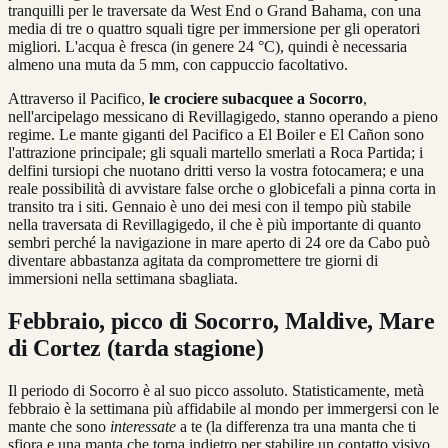
tranquilli per le traversate da West End o Grand Bahama, con una
media di tre o quattro squali tigre per immersione per gli operatori
migliori. L'acqua è fresca (in genere 24 °C), quindi è necessaria
almeno una muta da 5 mm, con cappuccio facoltativo.
Attraverso il Pacifico,
le crociere
subacquee a Socorro
,
nell'arcipelago messicano di Revillagigedo, stanno operando a pieno
regime. Le mante giganti del Pacifico a El Boiler e El Cañon sono
l'attrazione principale; gli squali martello smerlati a Roca Partida; i
delfini tursiopi che nuotano dritti verso la vostra fotocamera; e una
reale possibilità di avvistare false orche o globicefali a pinna corta in
transito tra i siti. Gennaio è uno dei mesi con il tempo più stabile
nella traversata di Revillagigedo, il che è più importante di quanto
sembri perché la navigazione in mare aperto di 24 ore da Cabo può
diventare abbastanza agitata da compromettere tre giorni di
immersioni nella settimana sbagliata.
Febbraio, picco di Socorro, Maldive, Mare
di Cortez (tarda stagione)
Il periodo di Socorro è al suo picco assoluto. Statisticamente, metà
febbraio è la settimana più affidabile al mondo per immergersi con le
mante che sono
interessate
a te (la differenza tra una manta che ti
sfiora e una manta che torna indietro per stabilire un contatto visivo