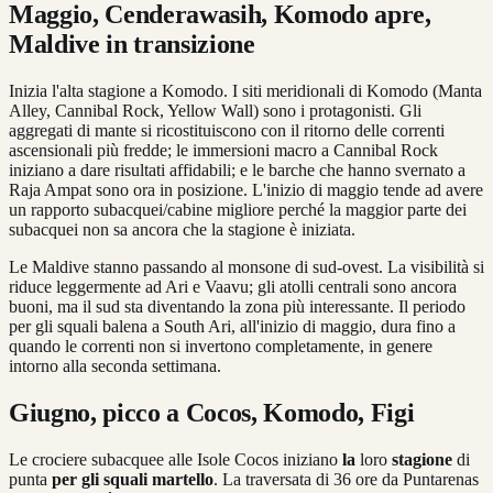
Maggio, Cenderawasih, Komodo apre,
Maldive in transizione
Inizia l'alta stagione a Komodo. I siti meridionali di Komodo (Manta
Alley, Cannibal Rock, Yellow Wall) sono i protagonisti. Gli
aggregati di mante si ricostituiscono con il ritorno delle correnti
ascensionali più fredde; le immersioni macro a Cannibal Rock
iniziano a dare risultati affidabili; e le barche che hanno svernato a
Raja Ampat sono ora in posizione. L'inizio di maggio tende ad avere
un rapporto subacquei/cabine migliore perché la maggior parte dei
subacquei non sa ancora che la stagione è iniziata.
Le Maldive stanno passando al monsone di sud-ovest. La visibilità si
riduce leggermente ad Ari e Vaavu; gli atolli centrali sono ancora
buoni, ma il sud sta diventando la zona più interessante. Il periodo
per gli squali balena a South Ari, all'inizio di maggio, dura fino a
quando le correnti non si invertono completamente, in genere
intorno alla seconda settimana.
Giugno, picco a Cocos, Komodo, Figi
Le crociere subacquee alle Isole Cocos iniziano
la
loro
stagione
di
punta
per gli squali martello
. La traversata di 36 ore da Puntarenas