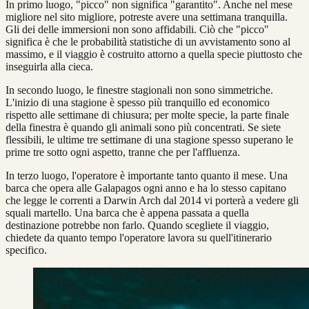
In primo luogo, "picco" non significa "garantito". Anche nel mese
migliore nel sito migliore, potreste avere una settimana tranquilla.
Gli dei delle immersioni non sono affidabili. Ciò che "picco"
significa è che le probabilità statistiche di un avvistamento sono al
massimo, e il viaggio è costruito attorno a quella specie piuttosto che
inseguirla alla cieca.
In secondo luogo, le finestre stagionali non sono simmetriche.
L'inizio di una stagione è spesso più tranquillo ed economico
rispetto alle settimane di chiusura; per molte specie, la parte finale
della finestra è quando gli animali sono più concentrati. Se siete
flessibili, le ultime tre settimane di una stagione spesso superano le
prime tre sotto ogni aspetto, tranne che per l'affluenza.
In terzo luogo, l'operatore è importante tanto quanto il mese. Una
barca che opera alle Galapagos ogni anno e ha lo stesso capitano
che legge le correnti a Darwin Arch dal 2014 vi porterà a vedere gli
squali martello. Una barca che è appena passata a quella
destinazione potrebbe non farlo. Quando scegliete il viaggio,
chiedete da quanto tempo l'operatore lavora su quell'itinerario
specifico.