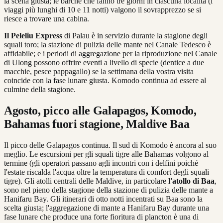
la scelta giusta; le barche che fanno tre giorni in ciascuna località (i
viaggi più lunghi di 10 e 11 notti) valgono il sovrapprezzo se si
riesce a trovare una cabina.
Il
Peleliu Express
di Palau è in servizio durante la stagione degli
squali toro; la stazione di pulizia delle mante nel Canale Tedesco è
affidabile; e i periodi di aggregazione per la riproduzione nel Canale
di Ulong possono offrire eventi a livello di specie (dentice a due
macchie, pesce pappagallo) se la settimana della vostra visita
coincide con la fase lunare giusta. Komodo continua ad essere al
culmine della stagione.
Agosto, picco alle Galapagos, Komodo,
Bahamas fuori stagione, Maldive Baa
Il picco delle Galapagos continua. Il sud di Komodo è ancora al suo
meglio. Le escursioni per gli squali tigre alle Bahamas volgono al
termine (gli operatori passano agli incontri con i delfini poiché
l'estate riscalda l'acqua oltre la temperatura di comfort degli squali
tigre). Gli atolli centrali delle Maldive, in particolare
l'atollo di Baa
,
sono nel pieno della stagione della stazione di pulizia delle mante a
Hanifaru Bay. Gli itinerari di otto notti incentrati su Baa sono la
scelta giusta; l'aggregazione di mante a Hanifaru Bay durante una
fase lunare che produce una forte fioritura di plancton è una di