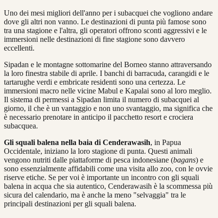
Uno dei mesi migliori dell'anno per i subacquei che vogliono andare
dove gli altri non vanno. Le destinazioni di punta più famose sono
tra una stagione e l'altra, gli operatori offrono sconti aggressivi e le
immersioni nelle destinazioni di fine stagione sono davvero
eccellenti.
Sipadan e le montagne sottomarine del Borneo stanno attraversando
la loro finestra stabile di aprile. I banchi di barracuda, carangidi e le
tartarughe verdi e embricate residenti sono una certezza. Le
immersioni macro nelle vicine Mabul e Kapalai sono al loro meglio.
Il sistema di permessi a Sipadan limita il numero di subacquei al
giorno, il che è un vantaggio e non uno svantaggio, ma significa che
è necessario prenotare in anticipo il pacchetto resort e crociera
subacquea.
Gli squali balena nella baia
di Cenderawasih
, in Papua
Occidentale, iniziano la loro stagione di punta. Questi animali
vengono nutriti dalle piattaforme di pesca indonesiane (
bagans
) e
sono essenzialmente affidabili come una visita allo zoo, con le ovvie
riserve etiche. Se per voi è importante un incontro con gli squali
balena in acqua che sia autentico, Cenderawasih è la scommessa più
sicura del calendario, ma è anche la meno "selvaggia" tra le
principali destinazioni per gli squali balena.