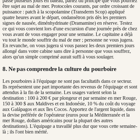
passé plusieurs jours en bateau, partez du principe que vous pourriez
être sujet au mal de mer. Protocoles courants, par ordre croissant de
puissance : patch à la scopolamine (Transderm Scop) appliqué
quatre heures avant le départ, ondansétron pris dès les premiers
signes de nausée, diménhydrinate (Dramamine) en réserve. Testez
ce qui vous convient lors d'une excursion d'une journée près de chez
vous avant de vous engager pour une semaine. Le capitaine a déjà
vu tout le monde souffrir du mal de mer ; personne ne vous jugera.
En revanche, on vous jugera si vous passez les deux premiers jours
allongé dans votre cabine sans dire à personne que vous souffrez,
alors qu'un simple comprimé aurait suffi à vous soulager.
8. Ne pas comprendre la culture du pourboire
Les pourboires à l'équipage ne sont pas facultatifs dans ce secteur.
Ils représentent une part importante des revenus de l'équipage et sont
attendus à la fin de la semaine. Les usages varient selon la
destination : 100 à 200 € par plongeur et par semaine en mer Rouge,
150 à 300 $ aux Maldives et en Indonésie, 10 % du coût du voyage
aux Galápagos et aux îles Cocos. Apportez de l'argent liquide, dans
la devise préférée de l'opérateur (euros pour la Méditerranée et la
mer Rouge, dollars américains pour la plupart des autres
destinations). L'équipage a travaillé plus dur que vous cette semaine-
là ; ils l'ont bien mérité.