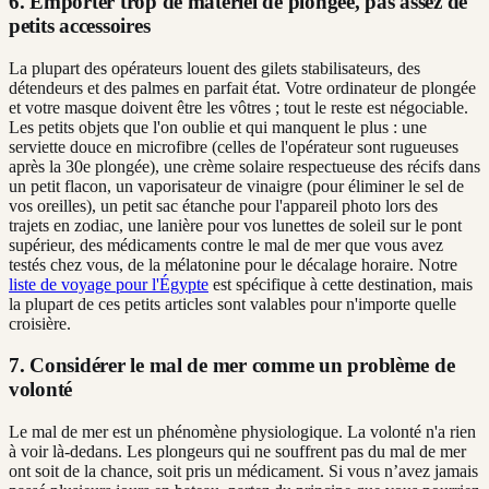
6. Emporter trop de matériel de plongée, pas assez de
petits accessoires
La plupart des opérateurs louent des gilets stabilisateurs, des
détendeurs et des palmes en parfait état. Votre ordinateur de plongée
et votre masque doivent être les vôtres ; tout le reste est négociable.
Les petits objets que l'on oublie et qui manquent le plus : une
serviette douce en microfibre (celles de l'opérateur sont rugueuses
après la 30e plongée), une crème solaire respectueuse des récifs dans
un petit flacon, un vaporisateur de vinaigre (pour éliminer le sel de
vos oreilles), un petit sac étanche pour l'appareil photo lors des
trajets en zodiac, une lanière pour vos lunettes de soleil sur le pont
supérieur, des médicaments contre le mal de mer que vous avez
testés chez vous, de la mélatonine pour le décalage horaire. Notre
liste de voyage pour l'Égypte
est spécifique à cette destination, mais
la plupart de ces petits articles sont valables pour n'importe quelle
croisière.
7. Considérer le mal de mer comme un problème de
volonté
Le mal de mer est un phénomène physiologique. La volonté n'a rien
à voir là-dedans. Les plongeurs qui ne souffrent pas du mal de mer
ont soit de la chance, soit pris un médicament. Si vous n’avez jamais