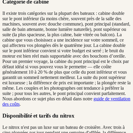
Catégorie de cabine
Il existe trois catégories sur la plupart des bateaux : cabine double
sur le pont inférieur (la moins chère, souvent près de la salle des
machines, souvent avec douche commune), pont principal (standard,
salle de bain attenante, bonne lumière naturelle), pont supérieur ou
suite (la plus spacieuse, la plus calme, baie vitrée ou balcon). La
cabine que vous choisissez a une incidence sur votre sommeil, ce
qui affectera vos plongées dès le quatrième jour. La cabine double
sur le pont inférieur convient si votre budget est serré ; le bruit du
moteur est bien réel mais supportable avec des bouchons d’oreille.
Pour un premier voyage, la cabine du pont principal est le choix par
défaut idéal si vous pouvez vous le permettre — elle coûte
généralement 10 à 20 % de plus que celle du pont inférieur et vous
garantit un sommeil nettement meilleur. La suite du pont supérieur
est luxueuse ; la différence de prix est importante ; la plongée reste la
même. Les couples et les photographes ont tendance à préférer la
suite ; pour tous les autres, le pont principal convient parfaitement.
Nous abordons ce sujet plus en détail dans notre
guide de ventilation
des coûts
.
Disponibilité et tarifs du nitrox
Le nitrox n'est pas un luxe sur un bateau de croisière. Avec trois à
cinq plongées par jour pendant une semaine d'affilée, la différence