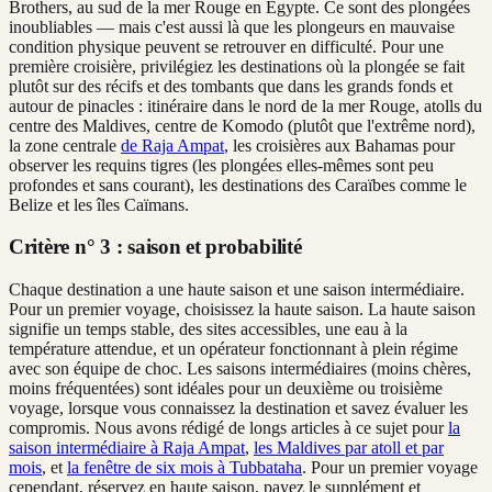
Brothers, au sud de la mer Rouge en Égypte. Ce sont des plongées
inoubliables — mais c'est aussi là que les plongeurs en mauvaise
condition physique peuvent se retrouver en difficulté. Pour une
première croisière, privilégiez les destinations où la plongée se fait
plutôt sur des récifs et des tombants que dans les grands fonds et
autour de pinacles : itinéraire dans le nord de la mer Rouge, atolls du
centre des Maldives, centre de Komodo (plutôt que l'extrême nord),
la zone centrale
de Raja Ampat
, les croisières aux Bahamas pour
observer les requins tigres (les plongées elles-mêmes sont peu
profondes et sans courant), les destinations des Caraïbes comme le
Belize et les îles Caïmans.
Critère n° 3 : saison et probabilité
Chaque destination a une haute saison et une saison intermédiaire.
Pour un premier voyage, choisissez la haute saison. La haute saison
signifie un temps stable, des sites accessibles, une eau à la
température attendue, et un opérateur fonctionnant à plein régime
avec son équipe de choc. Les saisons intermédiaires (moins chères,
moins fréquentées) sont idéales pour un deuxième ou troisième
voyage, lorsque vous connaissez la destination et savez évaluer les
compromis. Nous avons rédigé de longs articles à ce sujet pour
la
saison intermédiaire à Raja Ampat
,
les Maldives par atoll et par
mois
, et
la fenêtre de six mois à Tubbataha
. Pour un premier voyage
cependant, réservez en haute saison, payez le supplément et