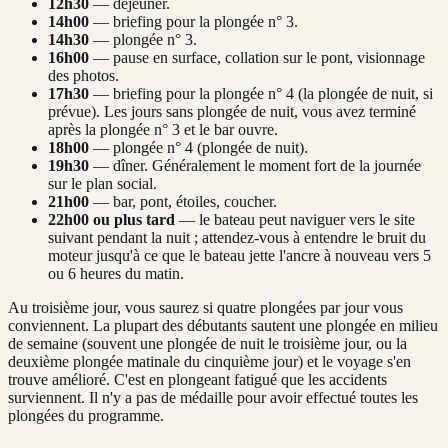
12h30
— déjeuner.
14h00
— briefing pour la plongée n° 3.
14h30
— plongée n° 3.
16h00
— pause en surface, collation sur le pont, visionnage
des photos.
17h30
— briefing pour la plongée n° 4 (la plongée de nuit, si
prévue). Les jours sans plongée de nuit, vous avez terminé
après la plongée n° 3 et le bar ouvre.
18h00
— plongée n° 4 (plongée de nuit).
19h30
— dîner. Généralement le moment fort de la journée
sur le plan social.
21h00
— bar, pont, étoiles, coucher.
22h00 ou plus tard
— le bateau peut naviguer vers le site
suivant pendant la nuit ; attendez-vous à entendre le bruit du
moteur jusqu'à ce que le bateau jette l'ancre à nouveau vers 5
ou 6 heures du matin.
Au troisième jour, vous saurez si quatre plongées par jour vous
conviennent. La plupart des débutants sautent une plongée en milieu
de semaine (souvent une plongée de nuit le troisième jour, ou la
deuxième plongée matinale du cinquième jour) et le voyage s'en
trouve amélioré. C'est en plongeant fatigué que les accidents
surviennent. Il n'y a pas de médaille pour avoir effectué toutes les
plongées du programme.