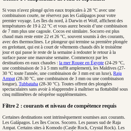
Si vous n'avez plongé qu'en eaux tropicales à 28 °C avec une
combinaison courte, ne réservez pas les Galápagos pour votre
premier voyage. Les îles du nord, à Darwin et Wolf, affichent des
températures de 19 à 22 °C et vous aurez besoin d’une combinaison
de 7 mm plus une cagoule. Cocos est similaire. Socorro est plus
chaud mais reste entre 22 et 26 °C, souvent soumis à des courants,
avec des thermoclines. Le plongeur qui termine sa première plongée
en grelottant, qui est à court de vêtements chauds dès le troisième
jour et qui passe le reste de la semaine à redouter le retour à la
surface passe une mauvaise semaine. Commencez par les
destinations en eaux chaudes :
la mer Rouge en Égypte
(24-29 °C,
une combinaison de 3 à 5 mm suffit amplement), les Maldives (27-
30 °C toute l'année, une combinaison de 3 mm est un luxe),
Raja
Ampat
(28-30 °C, une combinaison de 3 mm ou une combinaison
longue),
Tubbataha
(28-30 °C). Toutes offrent des plongées
spectaculaires sans avoir à réapprendre à maîtriser sa flottabilité sous
cinq millimètres de néoprène supplémentaires.
Filtre 2 : courants et niveau de compétence requis
Certaines destinations sont intrinsèquement soumises aux courants.
Les Galápagos. Les îles Cocos. Socorro. Les passes sud de Raja
Ampat. Certains sites à Komodo (Castle Rock, Crystal Rock). Les