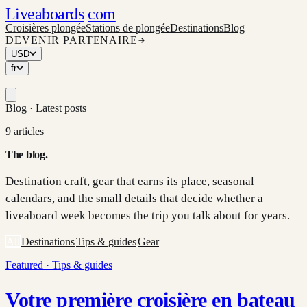
Liveaboards
com
Croisières plongée
Stations de plongée
Destinations
Blog
DEVENIR PARTENAIRE
USD
fr
Blog ·
Latest posts
9
articles
The blog
.
Destination craft, gear that earns its place, seasonal
calendars, and the small details that decide whether a
liveaboard week becomes the trip you talk about for years.
All
Destinations
Tips & guides
Gear
Featured ·
Tips & guides
Votre première croisière en bateau