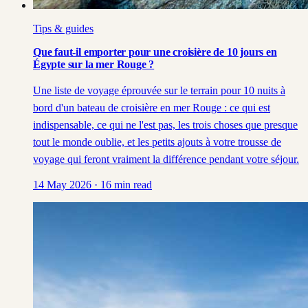
Tips & guides
Que faut-il emporter pour une croisière de 10 jours en
Égypte sur la mer Rouge ?
Une liste de voyage éprouvée sur le terrain pour 10 nuits à
bord d'un bateau de croisière en mer Rouge : ce qui est
indispensable, ce qui ne l'est pas, les trois choses que presque
tout le monde oublie, et les petits ajouts à votre trousse de
voyage qui feront vraiment la différence pendant votre séjour.
14 May 2026
·
16
min read