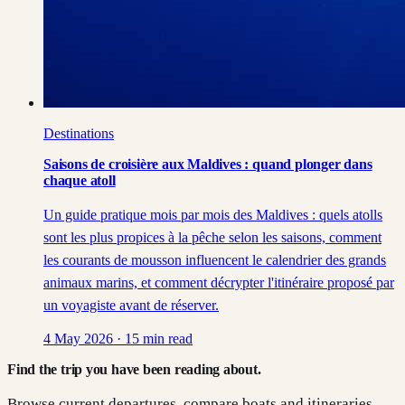
Destinations
Saisons de croisière aux Maldives : quand plonger dans
chaque atoll
Un guide pratique mois par mois des Maldives : quels atolls
sont les plus propices à la pêche selon les saisons, comment
les courants de mousson influencent le calendrier des grands
animaux marins, et comment décrypter l'itinéraire proposé par
un voyagiste avant de réserver.
4 May 2026
·
15
min read
Find the trip you have been reading about.
Browse current departures, compare boats and itineraries,