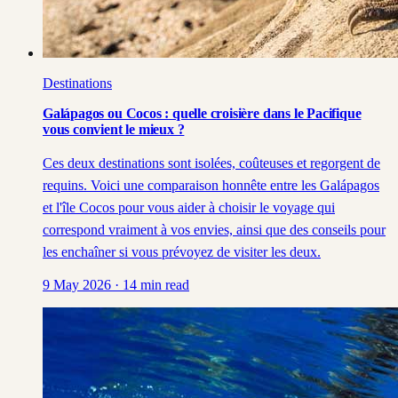
Destinations
Galápagos ou Cocos : quelle croisière dans le Pacifique
vous convient le mieux ?
Ces deux destinations sont isolées, coûteuses et regorgent de
requins. Voici une comparaison honnête entre les Galápagos
et l'île Cocos pour vous aider à choisir le voyage qui
correspond vraiment à vos envies, ainsi que des conseils pour
les enchaîner si vous prévoyez de visiter les deux.
9 May 2026
·
14
min read