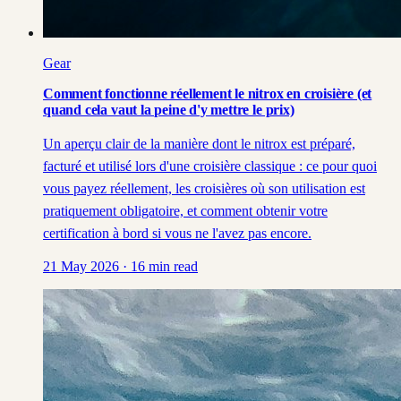
Gear
Comment fonctionne réellement le nitrox en croisière (et
quand cela vaut la peine d'y mettre le prix)
Un aperçu clair de la manière dont le nitrox est préparé,
facturé et utilisé lors d'une croisière classique : ce pour quoi
vous payez réellement, les croisières où son utilisation est
pratiquement obligatoire, et comment obtenir votre
certification à bord si vous ne l'avez pas encore.
21 May 2026
·
16
min read