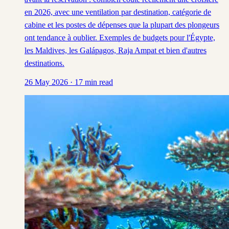
en 2026, avec une ventilation par destination, catégorie de
cabine et les postes de dépenses que la plupart des plongeurs
ont tendance à oublier. Exemples de budgets pour l'Égypte,
les Maldives, les Galápagos, Raja Ampat et bien d'autres
destinations.
26 May 2026
·
17
min read