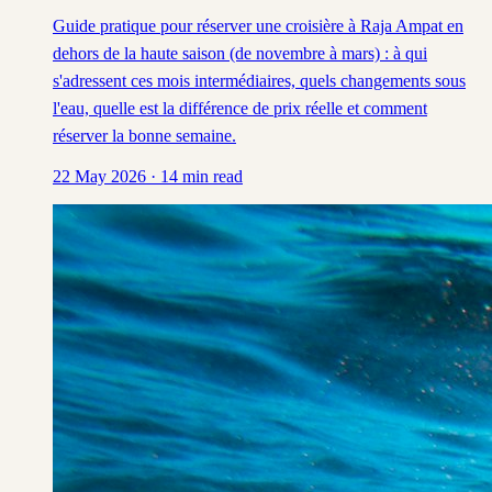
Guide pratique pour réserver une croisière à Raja Ampat en
dehors de la haute saison (de novembre à mars) : à qui
s'adressent ces mois intermédiaires, quels changements sous
l'eau, quelle est la différence de prix réelle et comment
réserver la bonne semaine.
22 May 2026
·
14
min read