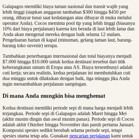
Galapagos memiliki biaya taman nasional dan transit wajib yang
lebih tinggi (siapkan anggaran tambahan $300 hingga $450 per
orang, dibayar tunai saat kedatangan atau dibayar di muka melalui
operator Anda). Cocos meminta pool tip yang lebih tinggi (biasanya
10% dari biaya perjalanan) karena kru berada di laut lebih lama dan
Anda akan mengenal mereka dengan baik selama 12 malam.
Pengeluaran harian di kapal (minuman, gelang taman laut, barang-
barang toko suvenir) serupa.
Tambahkan penerbangan internasional dan total biayanya menjadi
$7.000 hingga $10.000 untuk kedua destinasi tersebut dari titik
keberangkatan umum di Eropa atau AS. Biaya tersembunyi adalah
cuti kerja; secara realistis, kedua perjalanan ini membutuhkan cuti
dua minggu untuk dilakukan dengan baik, tiga minggu jika Anda
ingin menambahkan perjalanan sampingan.
Di mana Anda mungkin bisa menghemat
Kedua destinasi memiliki periode sepi di mana harga menjadi lebih
terjangkau. Periode sepi di Galapagos adalah Maret hingga Mei
(akhir musim dingin dan awal musim panas). Periode sepi di Cocos
adalah akhir Oktober hingga November dan paruh pertama Januari.
Komposisi spesies sedikit berubah selama periode sepi, tetapi
spesies utama tetap ada. Gunakan
pencarian perjalanan
kami untuk