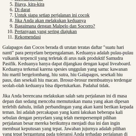
Biaya, kira-kira
Di darat
Untuk siapa setiap perjalanan ini cocok
Jika Anda akan melakukan keduanya
Bagaimana dengan Malpelo dan Socorro?
Pertanyaan yang sering diajukan
Rekomendasi
Galapagos dan Cocos berada di urutan teratas daftar "suatu hari
nanti" para penyelam berpengalaman. Keduanya adalah pulau-pulau
vulkanik terpencil yang terletak di arus naik produktif Samudra
Pasifik. Keduanya hanya dapat dijangkau dengan kapal liveaboard.
Keduanya terkenal karena spesies unggulan yang sama: kawanan
hiu martil bergelombang, hiu sutra, hiu Galapagos, sesekali hiu
paus, dan sesekali hiu macan. Brosur-brosur membuatnya terdengar
seolah-olah keduanya bisa dipertukarkan. Padahal tidak.
Jika Anda berencana melakukan salah satu perjalanan ini di masa
depan dan sedang mencoba memutuskan mana yang akan dipesan
terlebih dahulu, inilah perbandingan yang akan kami berikan kepada
teman. Ini adalah percakapan yang kami lakukan beberapa kali
sebulan dengan penyelam yang telah mempersempit pilihan
perjalanan besar mereka berikutnya menjadi dua ini dan ingin
membuat keputusan yang tepat. Jawaban jujurnya adalah pilihan
yang tepat bergantung pada toleransi Anda terhadap perjalanan di