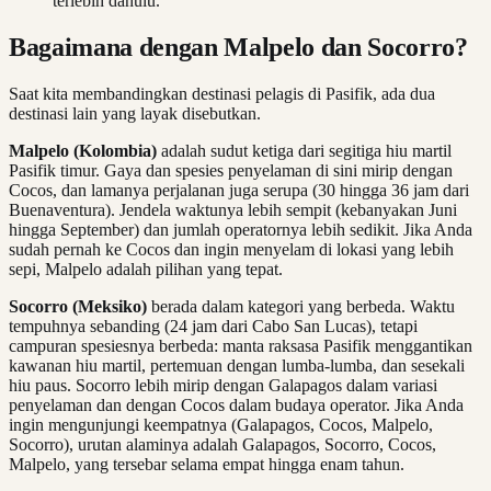
terlebih dahulu.
Bagaimana dengan Malpelo dan Socorro?
Saat kita membandingkan destinasi pelagis di Pasifik, ada dua
destinasi lain yang layak disebutkan.
Malpelo (Kolombia)
adalah sudut ketiga dari segitiga hiu martil
Pasifik timur. Gaya dan spesies penyelaman di sini mirip dengan
Cocos, dan lamanya perjalanan juga serupa (30 hingga 36 jam dari
Buenaventura). Jendela waktunya lebih sempit (kebanyakan Juni
hingga September) dan jumlah operatornya lebih sedikit. Jika Anda
sudah pernah ke Cocos dan ingin menyelam di lokasi yang lebih
sepi, Malpelo adalah pilihan yang tepat.
Socorro (Meksiko)
berada dalam kategori yang berbeda. Waktu
tempuhnya sebanding (24 jam dari Cabo San Lucas), tetapi
campuran spesiesnya berbeda: manta raksasa Pasifik menggantikan
kawanan hiu martil, pertemuan dengan lumba-lumba, dan sesekali
hiu paus. Socorro lebih mirip dengan Galapagos dalam variasi
penyelaman dan dengan Cocos dalam budaya operator. Jika Anda
ingin mengunjungi keempatnya (Galapagos, Cocos, Malpelo,
Socorro), urutan alaminya adalah Galapagos, Socorro, Cocos,
Malpelo, yang tersebar selama empat hingga enam tahun.