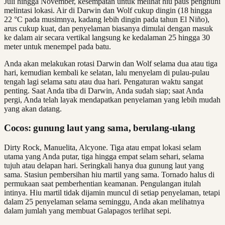
Juli hingga November, kesempatan untuk melihat hiu paus penghuni
melintasi lokasi. Air di Darwin dan Wolf cukup dingin (18 hingga
22 °C pada musimnya, kadang lebih dingin pada tahun El Niño),
arus cukup kuat, dan penyelaman biasanya dimulai dengan masuk
ke dalam air secara vertikal langsung ke kedalaman 25 hingga 30
meter untuk menempel pada batu.
Anda akan melakukan rotasi Darwin dan Wolf selama dua atau tiga
hari, kemudian kembali ke selatan, lalu menyelam di pulau-pulau
tengah lagi selama satu atau dua hari. Pengaturan waktu sangat
penting. Saat Anda tiba di Darwin, Anda sudah siap; saat Anda
pergi, Anda telah layak mendapatkan penyelaman yang lebih mudah
yang akan datang.
Cocos: gunung laut yang sama, berulang-ulang
Dirty Rock, Manuelita, Alcyone. Tiga atau empat lokasi selam
utama yang Anda putar, tiga hingga empat selam sehari, selama
tujuh atau delapan hari. Seringkali hanya dua gunung laut yang
sama. Stasiun pembersihan hiu martil yang sama. Tornado halus di
permukaan saat pemberhentian keamanan. Pengulangan itulah
intinya. Hiu martil tidak dijamin muncul di setiap penyelaman, tetapi
dalam 25 penyelaman selama seminggu, Anda akan melihatnya
dalam jumlah yang membuat Galapagos terlihat sepi.