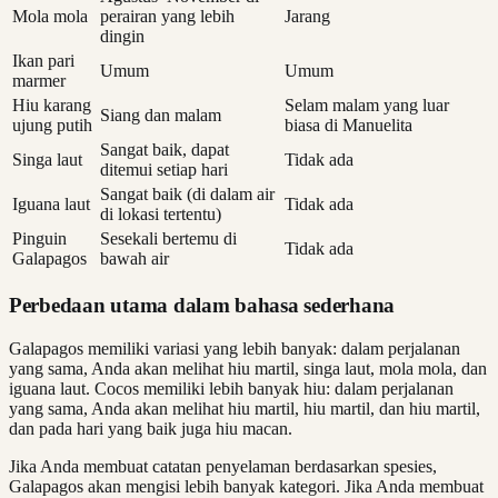
Mola mola
perairan yang lebih
Jarang
dingin
Ikan pari
Umum
Umum
marmer
Hiu karang
Selam malam yang luar
Siang dan malam
ujung putih
biasa di Manuelita
Sangat baik, dapat
Singa laut
Tidak ada
ditemui setiap hari
Sangat baik (di dalam air
Iguana laut
Tidak ada
di lokasi tertentu)
Pinguin
Sesekali bertemu di
Tidak ada
Galapagos
bawah air
Perbedaan utama dalam bahasa sederhana
Galapagos memiliki variasi yang lebih banyak: dalam perjalanan
yang sama, Anda akan melihat hiu martil, singa laut, mola mola, dan
iguana laut. Cocos memiliki lebih banyak hiu: dalam perjalanan
yang sama, Anda akan melihat hiu martil, hiu martil, dan hiu martil,
dan pada hari yang baik juga hiu macan.
Jika Anda membuat catatan penyelaman berdasarkan spesies,
Galapagos akan mengisi lebih banyak kategori. Jika Anda membuat