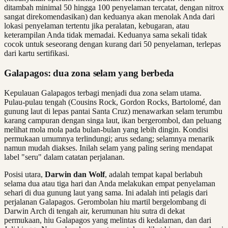
ditambah minimal 50 hingga 100 penyelaman tercatat, dengan nitrox
sangat direkomendasikan) dan keduanya akan menolak Anda dari
lokasi penyelaman tertentu jika peralatan, kebugaran, atau
keterampilan Anda tidak memadai. Keduanya sama sekali tidak
cocok untuk seseorang dengan kurang dari 50 penyelaman, terlepas
dari kartu sertifikasi.
Galapagos: dua zona selam yang berbeda
Kepulauan Galapagos terbagi menjadi dua zona selam utama.
Pulau-pulau tengah (Cousins Rock, Gordon Rocks, Bartolomé, dan
gunung laut di lepas pantai Santa Cruz) menawarkan selam terumbu
karang campuran dengan singa laut, ikan bergerombol, dan peluang
melihat mola mola pada bulan-bulan yang lebih dingin. Kondisi
permukaan umumnya terlindungi; arus sedang; selamnya menarik
namun mudah diakses. Inilah selam yang paling sering mendapat
label "seru" dalam catatan perjalanan.
Posisi utara,
Darwin dan Wolf
, adalah tempat kapal berlabuh
selama dua atau tiga hari dan Anda melakukan empat penyelaman
sehari di dua gunung laut yang sama. Ini adalah inti pelagis dari
perjalanan Galapagos. Gerombolan hiu martil bergelombang di
Darwin Arch di tengah air, kerumunan hiu sutra di dekat
permukaan, hiu Galapagos yang melintas di kedalaman, dan dari