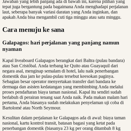
Jawaban yang lebih panjang ada di bawah ini, karena pilihan yang
tepat juga bergantung pada bagaimana Anda menghadapi perjalanan
laut, seberapa banyak variasi daratan yang Anda inginkan, dan
apakah Anda bisa mengambil cuti tiga minggu atau satu minggu.
Cara menuju ke sana
Galapagos: hari perjalanan yang panjang namun
nyaman
Kapal liveaboard Galapagos berangkat dari Baltra (pulau bandara)
atau San Cristóbal. Anda terbang ke Quito atau Guayaquil dari
negara asal, menginap semalam di hotel, lalu naik penerbangan
domestik dua jam ke pulau-pulau tersebut keesokan paginya.
Sebagian besar operator menyertakan transfer dari bandara ke
dermaga dan asisten kedatangan yang membimbing Anda melalui
proses pendaftaran biaya taman nasional. Kapal itu sendiri sudah
berlabuh di perairan tenang saat Anda naik. Pada makan malam hari
pertama, Anda biasanya sudah melakukan penyelaman uji coba di
Bartolomé atau North Seymour.
Kesulitan dalam perjalanan ke Galapagos ada di awal: biaya taman
nasional, kartu kontrol transit, batasan bagasi yang ketat pada
penerbangan domestik (biasanya 23 kg per orang ditambah 8 kg