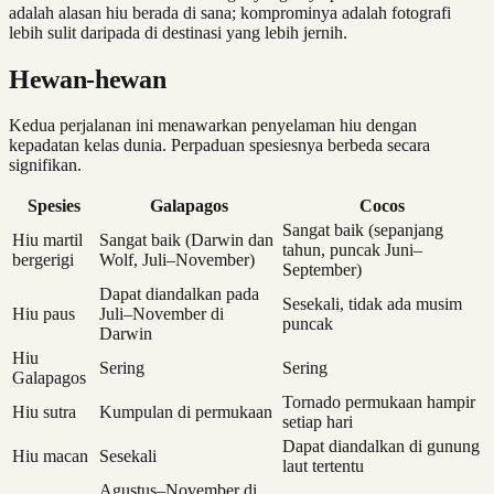
adalah alasan hiu berada di sana; komprominya adalah fotografi
lebih sulit daripada di destinasi yang lebih jernih.
Hewan-hewan
Kedua perjalanan ini menawarkan penyelaman hiu dengan
kepadatan kelas dunia. Perpaduan spesiesnya berbeda secara
signifikan.
Spesies
Galapagos
Cocos
Sangat baik (sepanjang
Hiu martil
Sangat baik (Darwin dan
tahun, puncak Juni–
bergerigi
Wolf, Juli–November)
September)
Dapat diandalkan pada
Sesekali, tidak ada musim
Hiu paus
Juli–November di
puncak
Darwin
Hiu
Sering
Sering
Galapagos
Tornado permukaan hampir
Hiu sutra
Kumpulan di permukaan
setiap hari
Dapat diandalkan di gunung
Hiu macan
Sesekali
laut tertentu
Agustus–November di