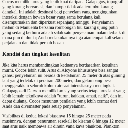
Cocos memiliki arus yang lebih kuat daripada Galapagos, topografi
yang kurang bervariasi, dan hampir tidak ada terumbu karang
dangkal. Ini adalah destinasi bagi penyelam yang menginginkan
interaksi dengan hewan besar yang sama berulang kali,
disempurnakan dan diperkuat sepanjang minggu. Penyelaman
malam di Manuelita bersama rombongan hiu karang ujung putih
yang sedang berburu adalah salah satu penyelaman malam terbaik di
mana pun di dunia; Anda melakukannya tiga atau empat kali selama
perjalanan dan tidak pernah bosan.
Kondisi dan tingkat kesulitan
Jika kita harus membandingkan keduanya berdasarkan kesulitan
murni, Cocos lebih sulit. Arus di Alcyone khususnya bisa sangat
ganas; penyelaman ini berada di kedalaman 25 meter di atas gunung
laut yang terletak di perairan 200 meter, dan gelombang besar
menggerakkan seluruh kolom air saat intensitasnya meningkat.
Galapagos di Darwin memiliki arus yang serius tetapi arus laut yang
lebih lemah; tekniknya adalah "turun, kaitkan, amati, naik", dan ini
dapat diulang. Cocos menuntut penilaian yang lebih cermat dari
Anda dan divemaster pada setiap penyelaman.
Visibilitas di kedua lokasi biasanya 15 hingga 25 meter pada
musimnya, dengan penurunan sesekali ke kisaran 8 hingga 12 meter
saat arus naik membawa air dingin yang kaya plankton. Plankton