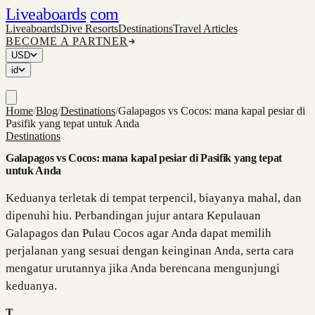
Liveaboards
com
Liveaboards
Dive Resorts
Destinations
Travel Articles
BECOME A PARTNER
USD
id
Home
/
Blog
/
Destinations
/
Galapagos vs Cocos: mana kapal pesiar di
Pasifik yang tepat untuk Anda
Destinations
Galapagos vs Cocos: mana kapal pesiar di Pasifik yang tepat
untuk Anda
Keduanya terletak di tempat terpencil, biayanya mahal, dan
dipenuhi hiu. Perbandingan jujur antara Kepulauan
Galapagos dan Pulau Cocos agar Anda dapat memilih
perjalanan yang sesuai dengan keinginan Anda, serta cara
mengatur urutannya jika Anda berencana mengunjungi
keduanya.
T