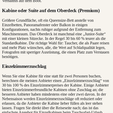
Verhältnis auf dem Boot.
Kabine oder Suite auf dem Oberdeck (Premium)
Größere Grundfläche, oft ein Queensize-Bett anstelle von
Einzelbetten, Panoramafenster oder Balkon in einigen
Konfigurationen, nachts ruhiger aufgrund der Entfernung zum
Maschinenraum. Das Oberdeck ist manchmal eine „Junior-Suite“
mit einer kleinen Sitzecke. In der Regel 30 bis 60 % teurer als die
Standardkabine. Die richtige Wahl für: Taucher, die als Paare reisen
und mehr Platz wünschen, alle, die Wert auf Schlafqualität legen,
Fotografen mit sperriger Ausrüstung, die einen Platz zum Verstauen
benötigen.
Einzelzimmerzuschlag
Wenn Sie eine Kabine für eine statt für zwei Personen buchen,
berechnen die meisten Anbieter einen „Einzelzimmerzuschlag“ von
30 bis 100 % des Einzelzimmerpreises der Kabine. Einige Anbieter
bieten Einzelzimmerfreundliche Kabinen ohne Zuschlag an; die
besseren Anbieter haben mindestens eine oder zwei davon. In der
Nebensaison werden Einzelzimmerzuschläge oft reduziert oder
erlassen, da die Anbieter die Kabine lieber füllen als leer stehen
lassen. Fragen Sie direkt über die Reiseseite nach; das ist das
einfachste Angebot für Einzelkabinen beim Tauchsafari-Urlaub.