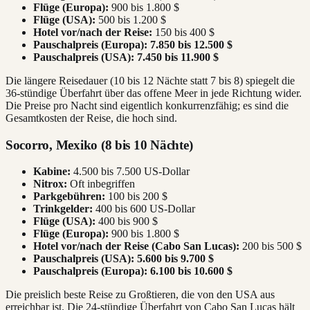
Flüge (Europa):
900 bis 1.800 $
Flüge (USA):
500 bis 1.200 $
Hotel vor/nach der Reise:
150 bis 400 $
Pauschalpreis (Europa):
7.850 bis 12.500 $
Pauschalpreis (USA):
7.450 bis 11.900 $
Die längere Reisedauer (10 bis 12 Nächte statt 7 bis 8) spiegelt die
36-stündige Überfahrt über das offene Meer in jede Richtung wider.
Die Preise pro Nacht sind eigentlich konkurrenzfähig; es sind die
Gesamtkosten der Reise, die hoch sind.
Socorro, Mexiko (8 bis 10 Nächte)
Kabine:
4.500 bis 7.500 US-Dollar
Nitrox:
Oft inbegriffen
Parkgebühren:
100 bis 200 $
Trinkgelder:
400 bis 600 US-Dollar
Flüge (USA):
400 bis 900 $
Flüge (Europa):
900 bis 1.800 $
Hotel vor/nach der Reise (Cabo San Lucas):
200 bis 500 $
Pauschalpreis (USA):
5.600 bis 9.700 $
Pauschalpreis (Europa):
6.100 bis 10.600 $
Die preislich beste Reise zu Großtieren, die von den USA aus
erreichbar ist. Die 24-stündige Überfahrt von Cabo San Lucas hält