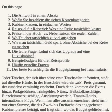
On this page
Die Antwort in einem Absatz
Wofür Sie bezahlen: die sieben Kostenkategorien
Kabinenklassen, in einfachen Worten
Reiseziel für Reiseziel: Was eine Reise tatsächlich kostet
Preise in der Hoch- vs. Nebensaison: die realen Zahlen
Wo Taucher tatsächlich zu viel ausgeben
Wie man tatsächlich Geld spart, ohne Abstriche bei der Reise
zu machen
Die teure Frage: Lohnt sich das Upgrade auf eine
Luxuskabine?
Beispielbudgets für drei Reiseprofile
Häufig gestellte Fragen
Der beste Ratschlag für die Budgetplanung bei Tauchsafaris
Jeder Taucher, der sich über seine erste Tauchsafari informiert, stößt
auf dieselbe Hürde. In der Broschüre wird ein „ab“-Preis genannt,
der zunächst vernünftig erscheint. Doch dann kommen die Extras
hinzu: Parkgebühren, Trinkgelder, Nitrox, Treibstoffzuschläge,
Einzelzimmerzuschläge, Ausrüstungsverleih, Transit-Hotels,
internationale Flüge. Wenn man alles zusammenrechnet, steht man
vor einer Summe, die das Zwei- bis Dreifache des angegebenen
Kabinenpreises beträgt, und fragt sich, wo das Budget geblieben ist.