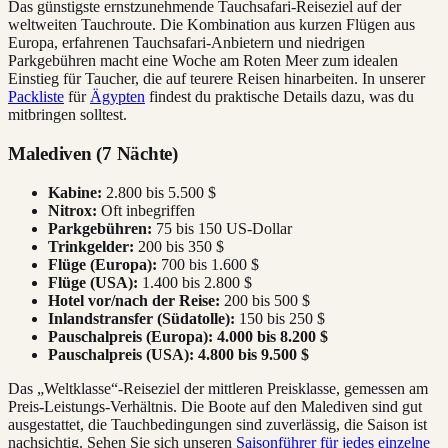
Das günstigste ernstzunehmende Tauchsafari-Reiseziel auf der
weltweiten Tauchroute. Die Kombination aus kurzen Flügen aus
Europa, erfahrenen Tauchsafari-Anbietern und niedrigen
Parkgebühren macht eine Woche am Roten Meer zum idealen
Einstieg für Taucher, die auf teurere Reisen hinarbeiten. In unserer
Packliste
für
Ägypten
findest du praktische Details dazu, was du
mitbringen solltest.
Malediven (7 Nächte)
Kabine:
2.800 bis 5.500 $
Nitrox:
Oft inbegriffen
Parkgebühren:
75 bis 150 US-Dollar
Trinkgelder:
200 bis 350 $
Flüge (Europa):
700 bis 1.600 $
Flüge (USA):
1.400 bis 2.800 $
Hotel vor/nach der Reise:
200 bis 500 $
Inlandstransfer (Südatolle):
150 bis 250 $
Pauschalpreis (Europa):
4.000 bis 8.200 $
Pauschalpreis (USA):
4.800 bis 9.500 $
Das „Weltklasse“-Reiseziel der mittleren Preisklasse, gemessen am
Preis-Leistungs-Verhältnis. Die Boote auf den Malediven sind gut
ausgestattet, die Tauchbedingungen sind zuverlässig, die Saison ist
nachsichtig. Sehen Sie sich unseren
Saisonführer für jedes einzelne