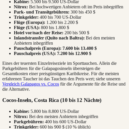
Kabine:
5.500 bis 9.500 US-Dollar
Nitrox:
Bei hochwertigen Anbietern oft im Preis inbegriffen
Park- und Transitgebühren:
300 bis 450 $
Trinkgelder:
400 bis 700 US-Dollar
Flüge (Europa):
1.200 bis 2.200 $
Flüge (USA):
800 bis 1.800 $
Hotel vor/nach der Reise:
200 bis 500 $
Inlandstransfer (Quito nach Baltra):
Bei den meisten
Anbietern inbegriffen
Pauschalpreis (Europa):
7.600 bis 13.400 $
Pauschalpreis (USA):
7.200 bis 12.900 $
Eines der teuersten Einzelreiseziele im Sporttauchen. Allein die
Parkgebühren für die Galapagosinseln übersteigen die
Gesamtkosten einer preisgünstigen Karibikreise. Für die meisten
erfahrenen Taucher ist das Tauchen den Preis wert; siehe unseren
Vergleich Galapagos vs. Cocos
für die Argumente für die Reise und
die Alternative.
Cocos-Inseln, Costa Rica (10 bis 12 Nächte)
Kabine:
5.800 bis 8.800 US-Dollar
Nitrox:
Bei den meisten Anbietern inbegriffen
Parkgebühren:
400 bis 600 US-Dollar
Trinkgelder:
600 bis 900 $ (10 % üblich)