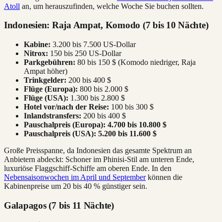
Atoll
an, um herauszufinden, welche Woche Sie buchen sollten.
Indonesien: Raja Ampat, Komodo (7 bis 10 Nächte)
Kabine:
3.200 bis 7.500 US-Dollar
Nitrox:
150 bis 250 US-Dollar
Parkgebühren:
80 bis 150 $ (Komodo niedriger, Raja
Ampat höher)
Trinkgelder:
200 bis 400 $
Flüge (Europa):
800 bis 2.000 $
Flüge (USA):
1.300 bis 2.800 $
Hotel vor/nach der Reise:
100 bis 300 $
Inlandstransfers:
200 bis 400 $
Pauschalpreis (Europa):
4.700 bis 10.800 $
Pauschalpreis (USA):
5.200 bis 11.600 $
Große Preisspanne, da Indonesien das gesamte Spektrum an
Anbietern abdeckt: Schoner im Phinisi-Stil am unteren Ende,
luxuriöse Flaggschiff-Schiffe am oberen Ende. In den
Nebensaisonwochen im April und September
können die
Kabinenpreise um 20 bis 40 % günstiger sein.
Galapagos (7 bis 11 Nächte)