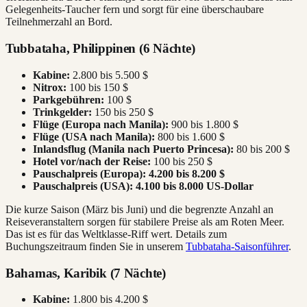
Gelegenheits-Taucher fern und sorgt für eine überschaubare
Teilnehmerzahl an Bord.
Tubbataha, Philippinen (6 Nächte)
Kabine:
2.800 bis 5.500 $
Nitrox:
100 bis 150 $
Parkgebühren:
100 $
Trinkgelder:
150 bis 250 $
Flüge (Europa nach Manila):
900 bis 1.800 $
Flüge (USA nach Manila):
800 bis 1.600 $
Inlandsflug (Manila nach Puerto Princesa):
80 bis 200 $
Hotel vor/nach der Reise:
100 bis 250 $
Pauschalpreis (Europa):
4.200 bis 8.200 $
Pauschalpreis (USA):
4.100 bis 8.000 US-Dollar
Die kurze Saison (März bis Juni) und die begrenzte Anzahl an
Reiseveranstaltern sorgen für stabilere Preise als am Roten Meer.
Das ist es für das Weltklasse-Riff wert. Details zum
Buchungszeitraum finden Sie in unserem
Tubbataha-Saisonführer
.
Bahamas, Karibik (7 Nächte)
Kabine:
1.800 bis 4.200 $