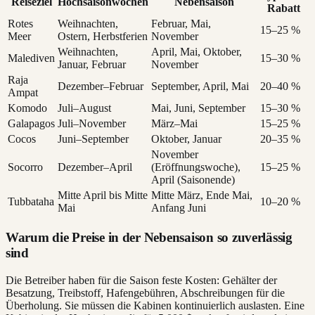
Reiseziel
Hochsaisonwochen
Nebensaison
Rabatt
Rotes
Weihnachten,
Februar, Mai,
15–25 %
Meer
Ostern, Herbstferien
November
Weihnachten,
April, Mai, Oktober,
Malediven
15–30 %
Januar, Februar
November
Raja
Dezember–Februar
September, April, Mai
20–40 %
Ampat
Komodo
Juli–August
Mai, Juni, September
15–30 %
Galapagos
Juli–November
März–Mai
15–25 %
Cocos
Juni–September
Oktober, Januar
20–35 %
November
Socorro
Dezember–April
(Eröffnungswoche),
15–25 %
April (Saisonende)
Mitte April bis Mitte
Mitte März, Ende Mai,
Tubbataha
10–20 %
Mai
Anfang Juni
Warum die Preise in der Nebensaison so zuverlässig
sind
Die Betreiber haben für die Saison feste Kosten: Gehälter der
Besatzung, Treibstoff, Hafengebühren, Abschreibungen für die
Überholung. Sie müssen die Kabinen kontinuierlich auslasten. Eine