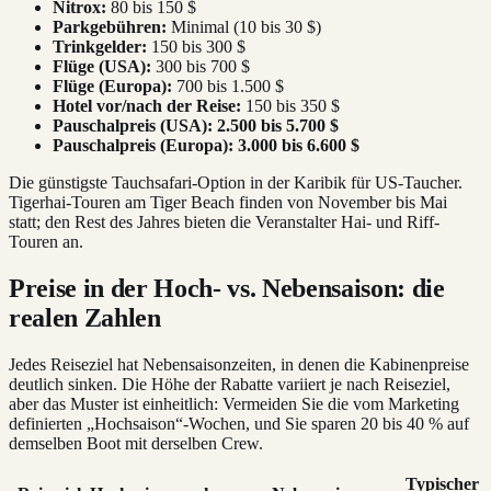
Nitrox:
80 bis 150 $
Parkgebühren:
Minimal (10 bis 30 $)
Trinkgelder:
150 bis 300 $
Flüge (USA):
300 bis 700 $
Flüge (Europa):
700 bis 1.500 $
Hotel vor/nach der Reise:
150 bis 350 $
Pauschalpreis (USA):
2.500 bis 5.700 $
Pauschalpreis (Europa):
3.000 bis 6.600 $
Die günstigste Tauchsafari-Option in der Karibik für US-Taucher.
Tigerhai-Touren am Tiger Beach finden von November bis Mai
statt; den Rest des Jahres bieten die Veranstalter Hai- und Riff-
Touren an.
Preise in der Hoch- vs. Nebensaison: die
realen Zahlen
Jedes Reiseziel hat Nebensaisonzeiten, in denen die Kabinenpreise
deutlich sinken. Die Höhe der Rabatte variiert je nach Reiseziel,
aber das Muster ist einheitlich: Vermeiden Sie die vom Marketing
definierten „Hochsaison“-Wochen, und Sie sparen 20 bis 40 % auf
demselben Boot mit derselben Crew.
Typischer