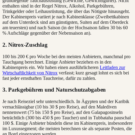
grundlegende Tauchausrüstung (Gewichte, Gewichtsgürtel). Nicht
enthalten sind in der Regel Nitrox, Alkohol, Parkgebühren,
Trinkgelder oder Leihausrüstung, die über das Nötigste hinausgeht.
Der Kabinenpreis variiert je nach Kabinenklasse (Zweibettkabinen
auf dem Unterdeck sind am günstigsten, Suiten auf dem Oberdeck
am teuersten) und nach Saison (in der Hochsaison fallen 30 bis 60
% Aufschläge gegenüber der Nebensaison an).
2. Nitrox-Zuschlag
100 bis 200 € pro Woche bei den meisten Anbietern, manchmal pro
Tauchgang berechnet. Einige Anbieter beziehen es in den
Kabinenpreis ein. Wir haben einen ausführlicheren
Leitfaden zur
Wirtschaftlichkeit von Nitrox
verfasst; kurz gesagt lohnt es sich bei
fast jeder ernsthaften Tauchreise, dafür zu zahlen.
3. Parkgebühren und Naturschutzabgaben
Je nach Reiseziel sehr unterschiedlich. In Ägypten und der Karibik
vernachlässigbar (10 bis 30 $ pro Reise), auf den Malediven
nennenswert (75 bis 150 $ pro Reise), auf den Galapagosinseln
beträchtlich (300 bis 450 $ pro Taucher) und in Tubbataha pauschal
100 $. Einige Anbieter bündeln diese im Kabinenpreis, insbesondere
im Luxussegment; die meisten berechnen sie als separate Posten, die
an Bord eingezogen werden.