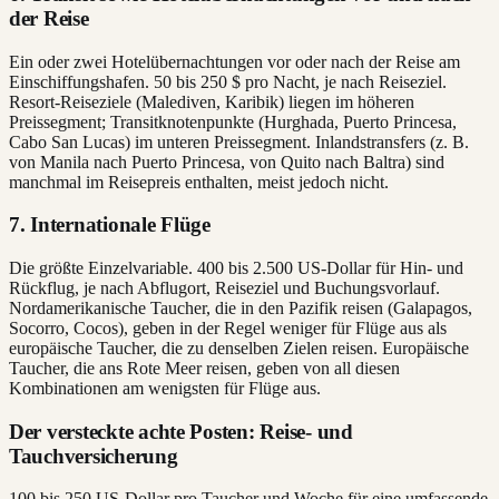
der Reise
Ein oder zwei Hotelübernachtungen vor oder nach der Reise am
Einschiffungshafen. 50 bis 250 $ pro Nacht, je nach Reiseziel.
Resort-Reiseziele (Malediven, Karibik) liegen im höheren
Preissegment; Transitknotenpunkte (Hurghada, Puerto Princesa,
Cabo San Lucas) im unteren Preissegment. Inlandstransfers (z. B.
von Manila nach Puerto Princesa, von Quito nach Baltra) sind
manchmal im Reisepreis enthalten, meist jedoch nicht.
7. Internationale Flüge
Die größte Einzelvariable. 400 bis 2.500 US-Dollar für Hin- und
Rückflug, je nach Abflugort, Reiseziel und Buchungsvorlauf.
Nordamerikanische Taucher, die in den Pazifik reisen (Galapagos,
Socorro, Cocos), geben in der Regel weniger für Flüge aus als
europäische Taucher, die zu denselben Zielen reisen. Europäische
Taucher, die ans Rote Meer reisen, geben von all diesen
Kombinationen am wenigsten für Flüge aus.
Der versteckte achte Posten: Reise- und
Tauchversicherung
100 bis 250 US-Dollar pro Taucher und Woche für eine umfassende