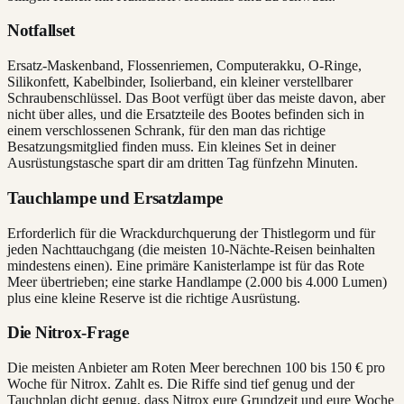
Notfallset
Ersatz-Maskenband, Flossenriemen, Computerakku, O-Ringe,
Silikonfett, Kabelbinder, Isolierband, ein kleiner verstellbarer
Schraubenschlüssel. Das Boot verfügt über das meiste davon, aber
nicht über alles, und die Ersatzteile des Bootes befinden sich in
einem verschlossenen Schrank, für den man das richtige
Besatzungsmitglied finden muss. Ein kleines Set in deiner
Ausrüstungstasche spart dir am dritten Tag fünfzehn Minuten.
Tauchlampe und Ersatzlampe
Erforderlich für die Wrackdurchquerung der Thistlegorm und für
jeden Nachttauchgang (die meisten 10-Nächte-Reisen beinhalten
mindestens einen). Eine primäre Kanisterlampe ist für das Rote
Meer übertrieben; eine starke Handlampe (2.000 bis 4.000 Lumen)
plus eine kleine Reserve ist die richtige Ausrüstung.
Die Nitrox-Frage
Die meisten Anbieter am Roten Meer berechnen 100 bis 150 € pro
Woche für Nitrox. Zahlt es. Die Riffe sind tief genug und der
Tauchplan dicht genug, dass Nitrox eure Grundzeit und eure Woche