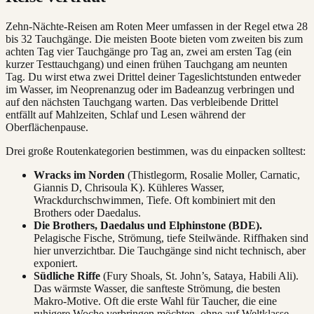
Zehn-Nächte-Reisen am Roten Meer umfassen in der Regel etwa 28
bis 32 Tauchgänge. Die meisten Boote bieten vom zweiten bis zum
achten Tag vier Tauchgänge pro Tag an, zwei am ersten Tag (ein
kurzer Testtauchgang) und einen frühen Tauchgang am neunten
Tag. Du wirst etwa zwei Drittel deiner Tageslichtstunden entweder
im Wasser, im Neoprenanzug oder im Badeanzug verbringen und
auf den nächsten Tauchgang warten. Das verbleibende Drittel
entfällt auf Mahlzeiten, Schlaf und Lesen während der
Oberflächenpause.
Drei große Routenkategorien bestimmen, was du einpacken solltest:
Wracks im Norden
(Thistlegorm, Rosalie Moller, Carnatic,
Giannis D, Chrisoula K). Kühleres Wasser,
Wrackdurchschwimmen, Tiefe. Oft kombiniert mit den
Brothers oder Daedalus.
Die Brothers, Daedalus und Elphinstone (BDE).
Pelagische Fische, Strömung, tiefe Steilwände. Riffhaken sind
hier unverzichtbar. Die Tauchgänge sind nicht technisch, aber
exponiert.
Südliche Riffe
(Fury Shoals, St. John’s, Sataya, Habili Ali).
Das wärmste Wasser, die sanfteste Strömung, die besten
Makro-Motive. Oft die erste Wahl für Taucher, die eine
ruhigere Woche verbringen möchten, ohne auf Weltklasse-