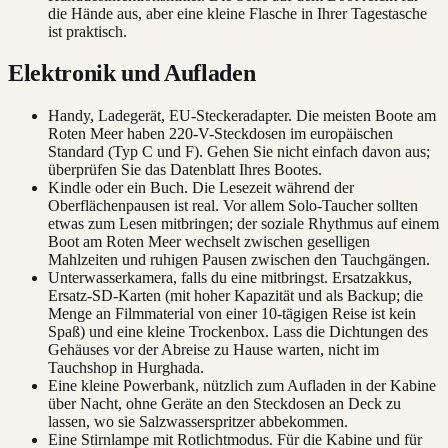
die Hände aus, aber eine kleine Flasche in Ihrer Tagestasche
ist praktisch.
Elektronik und Aufladen
Handy, Ladegerät, EU-Steckeradapter. Die meisten Boote am
Roten Meer haben 220-V-Steckdosen im europäischen
Standard (Typ C und F). Gehen Sie nicht einfach davon aus;
überprüfen Sie das Datenblatt Ihres Bootes.
Kindle oder ein Buch. Die Lesezeit während der
Oberflächenpausen ist real. Vor allem Solo-Taucher sollten
etwas zum Lesen mitbringen; der soziale Rhythmus auf einem
Boot am Roten Meer wechselt zwischen geselligen
Mahlzeiten und ruhigen Pausen zwischen den Tauchgängen.
Unterwasserkamera, falls du eine mitbringst. Ersatzakkus,
Ersatz-SD-Karten (mit hoher Kapazität und als Backup; die
Menge an Filmmaterial von einer 10-tägigen Reise ist kein
Spaß) und eine kleine Trockenbox. Lass die Dichtungen des
Gehäuses vor der Abreise zu Hause warten, nicht im
Tauchshop in Hurghada.
Eine kleine Powerbank, nützlich zum Aufladen in der Kabine
über Nacht, ohne Geräte an den Steckdosen an Deck zu
lassen, wo sie Salzwasserspritzer abbekommen.
Eine Stirnlampe mit Rotlichtmodus. Für die Kabine und für