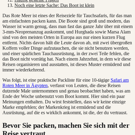
Noch eine letzte Sache: Das Boot ist klein
Das Rote Meer ist eines der Reiseziele für Tauchsafaris, für das man
am einfachsten packen kann. Die Boote sind groß und modern, das
Wasser ist warm genug, dass man fast das ganze Jahr über mit einem
3-mm-Neoprenanzug auskommt, und Hurghada sowie Marsa Alam
sind von den meisten Orten in Europa aus nur einen kurzen Flug
entfernt. Nichts davon hält die Leute davon ab, mit zwei übergroßen
Koffern voller Dinge aufzutauchen, die sie nicht benutzen werden,
und einer spärlichen Tauchausrüstung, in der zwei Teile fehlen, die
das Boot nicht vorrätig hat. Nach einem Jahrzehnt, in dem wir diese
Reisen organisieren und ausstatten, ist dieses Muster ermüdend und
immer wiederkehrend.
Was folgt, ist eine praktische Packliste für eine 10-tägige
Safari am
Roten Meer in Ägypten
, verfasst von Leuten, die diese Reisen
dutzende Male unternommen und genau beobachtet haben, was am
Ende der Woche unbenutzt vom Boot kommt. Hier sind ein paar
Meinungen enthalten. Du wirst feststellen, dass wir keine einzige
Marke empfehlen; der Markenkrieg ist ermüdend und die
Ausrüstung, auf die es wirklich ankommt, ist die, der du vertraust.
Bevor Sie packen, machen Sie sich mit der
Reise vertraut