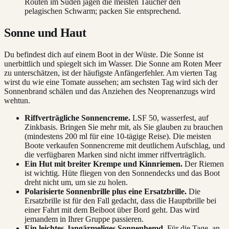
Routen im Süden jagen die meisten Taucher den
pelagischen Schwarm; packen Sie entsprechend.
Sonne und Haut
Du befindest dich auf einem Boot in der Wüste. Die Sonne ist
unerbittlich und spiegelt sich im Wasser. Die Sonne am Roten Meer
zu unterschätzen, ist der häufigste Anfängerfehler. Am vierten Tag
wirst du wie eine Tomate aussehen; am sechsten Tag wird sich der
Sonnenbrand schälen und das Anziehen des Neoprenanzugs wird
wehtun.
Riffverträgliche Sonnencreme.
LSF 50, wasserfest, auf
Zinkbasis. Bringen Sie mehr mit, als Sie glauben zu brauchen
(mindestens 200 ml für eine 10-tägige Reise). Die meisten
Boote verkaufen Sonnencreme mit deutlichem Aufschlag, und
die verfügbaren Marken sind nicht immer riffverträglich.
Ein Hut mit breiter Krempe und Kinnriemen.
Der Riemen
ist wichtig. Hüte fliegen von den Sonnendecks und das Boot
dreht nicht um, um sie zu holen.
Polarisierte Sonnenbrille plus eine Ersatzbrille.
Die
Ersatzbrille ist für den Fall gedacht, dass die Hauptbrille bei
einer Fahrt mit dem Beiboot über Bord geht. Das wird
jemandem in Ihrer Gruppe passieren.
Ein leichtes, langärmeliges Sonnenhemd.
Für die Tage, an