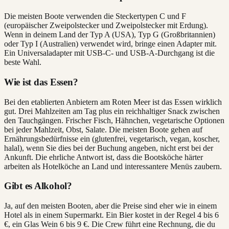
Die meisten Boote verwenden die Steckertypen C und F
(europäischer Zweipolstecker und Zweipolstecker mit Erdung).
Wenn in deinem Land der Typ A (USA), Typ G (Großbritannien)
oder Typ I (Australien) verwendet wird, bringe einen Adapter mit.
Ein Universaladapter mit USB-C- und USB-A-Durchgang ist die
beste Wahl.
Wie ist das Essen?
Bei den etablierten Anbietern am Roten Meer ist das Essen wirklich
gut. Drei Mahlzeiten am Tag plus ein reichhaltiger Snack zwischen
den Tauchgängen. Frischer Fisch, Hähnchen, vegetarische Optionen
bei jeder Mahlzeit, Obst, Salate. Die meisten Boote gehen auf
Ernährungsbedürfnisse ein (glutenfrei, vegetarisch, vegan, koscher,
halal), wenn Sie dies bei der Buchung angeben, nicht erst bei der
Ankunft. Die ehrliche Antwort ist, dass die Bootsköche härter
arbeiten als Hotelköche an Land und interessantere Menüs zaubern.
Gibt es Alkohol?
Ja, auf den meisten Booten, aber die Preise sind eher wie in einem
Hotel als in einem Supermarkt. Ein Bier kostet in der Regel 4 bis 6
€, ein Glas Wein 6 bis 9 €. Die Crew führt eine Rechnung, die du