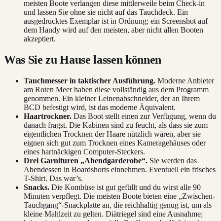
meisten Boote verlangen diese mittlerweile beim Check-in
und lassen Sie ohne sie nicht auf das Tauchdeck. Ein
ausgedrucktes Exemplar ist in Ordnung; ein Screenshot auf
dem Handy wird auf den meisten, aber nicht allen Booten
akzeptiert.
Was Sie zu Hause lassen können
Tauchmesser in taktischer Ausführung.
Moderne Anbieter
am Roten Meer haben diese vollständig aus dem Programm
genommen. Ein kleiner Leinenabschneider, der an Ihrem
BCD befestigt wird, ist das moderne Äquivalent.
Haartrockner.
Das Boot stellt einen zur Verfügung, wenn du
danach fragst. Die Kabinen sind zu feucht, als dass sie zum
eigentlichen Trocknen der Haare nützlich wären, aber sie
eignen sich gut zum Trocknen eines Kameragehäuses oder
eines hartnäckigen Computer-Steckers.
Drei Garnituren „Abendgarderobe“.
Sie werden das
Abendessen in Boardshorts einnehmen. Eventuell ein frisches
T-Shirt. Das war’s.
Snacks.
Die Kombüse ist gut gefüllt und du wirst alle 90
Minuten verpflegt. Die meisten Boote bieten eine „Zwischen-
Tauchgang“-Snackplatte an, die reichhaltig genug ist, um als
kleine Mahlzeit zu gelten. Diätriegel sind eine Ausnahme;