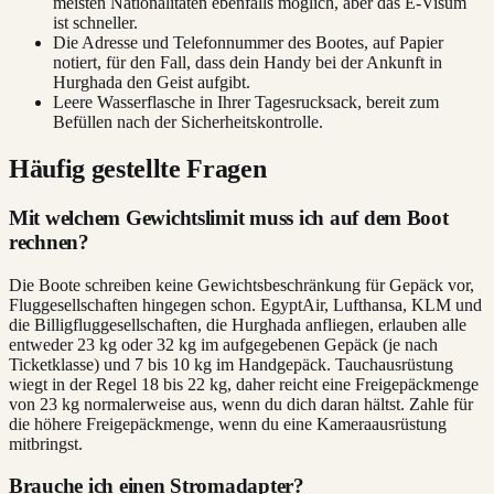
meisten Nationalitäten ebenfalls möglich, aber das E-Visum
ist schneller.
Die Adresse und Telefonnummer des Bootes, auf Papier
notiert, für den Fall, dass dein Handy bei der Ankunft in
Hurghada den Geist aufgibt.
Leere Wasserflasche in Ihrer Tagesrucksack, bereit zum
Befüllen nach der Sicherheitskontrolle.
Häufig gestellte Fragen
Mit welchem Gewichtslimit muss ich auf dem Boot
rechnen?
Die Boote schreiben keine Gewichtsbeschränkung für Gepäck vor,
Fluggesellschaften hingegen schon. EgyptAir, Lufthansa, KLM und
die Billigfluggesellschaften, die Hurghada anfliegen, erlauben alle
entweder 23 kg oder 32 kg im aufgegebenen Gepäck (je nach
Ticketklasse) und 7 bis 10 kg im Handgepäck. Tauchausrüstung
wiegt in der Regel 18 bis 22 kg, daher reicht eine Freigepäckmenge
von 23 kg normalerweise aus, wenn du dich daran hältst. Zahle für
die höhere Freigepäckmenge, wenn du eine Kameraausrüstung
mitbringst.
Brauche ich einen Stromadapter?