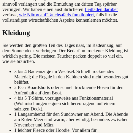
sinnvoll verlängert und die Ermüdung am dritten Tag spürbar
verringert. Wir haben einen ausführlicheren
Leitfaden darüber
verfasst,
wie Nitrox auf Tauchsafaris funktioniert
, falls ihr die
vollständigen wirtschaftlichen Aspekte kennenlernen möchtet.
Kleidung
Sie werden den größten Teil des Tages nass, im Badeanzug, auf
dem Sonnendeck verbringen. Der Bedarf an trockener Kleidung ist
wirklich gering. Die meisten Taucher packen doppelt so viel ein,
wie sie brauchen.
3 bis 4 Badeanzüge im Wechsel. Schnell trocknendes
Material; die Regale in den Kabinen sind nicht besonders gut
belüftet.
2 Paar Boardshorts oder schnell trocknende Hosen für den
Aufenthalt auf dem Boot.
4 bis 5 T-Shirts, vorzugsweise aus Funktionsmaterial
(Wollmischungen eignen sich hervorragend auf einem
salzigen Deck).
1 Langarmhemd für den Sundowner am Abend. Die Abende
am Roten Meer sind warm, aber windig, besonders zwischen
November und März.
1 leichter Fleece oder Hoodie. Vor allem für