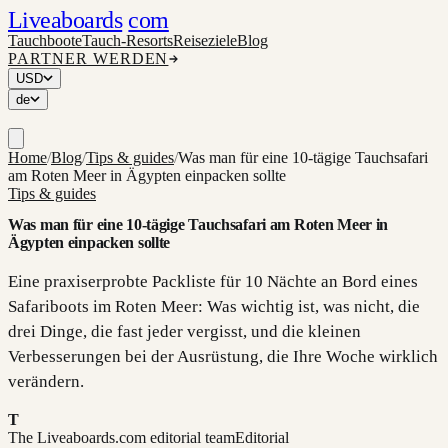
Liveaboards
com
Tauchboote
Tauch-Resorts
Reiseziele
Blog
PARTNER WERDEN
USD
de
Home
/
Blog
/
Tips & guides
/
Was man für eine 10-tägige Tauchsafari
am Roten Meer in Ägypten einpacken sollte
Tips & guides
Was man für eine 10-tägige Tauchsafari am Roten Meer in
Ägypten einpacken sollte
Eine praxiserprobte Packliste für 10 Nächte an Bord eines
Safariboots im Roten Meer: Was wichtig ist, was nicht, die
drei Dinge, die fast jeder vergisst, und die kleinen
Verbesserungen bei der Ausrüstung, die Ihre Woche wirklich
verändern.
T
The Liveaboards.com editorial team
Editorial