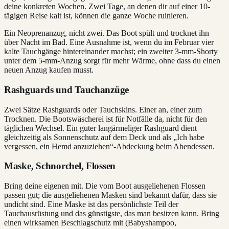
deine konkreten Wochen. Zwei Tage, an denen dir auf einer 10-
tägigen Reise kalt ist, können die ganze Woche ruinieren.
Ein Neoprenanzug, nicht zwei. Das Boot spült und trocknet ihn
über Nacht im Bad. Eine Ausnahme ist, wenn du im Februar vier
kalte Tauchgänge hintereinander machst; ein zweiter 3-mm-Shorty
unter dem 5-mm-Anzug sorgt für mehr Wärme, ohne dass du einen
neuen Anzug kaufen musst.
Rashguards und Tauchanzüge
Zwei Sätze Rashguards oder Tauchskins. Einer an, einer zum
Trocknen. Die Bootswäscherei ist für Notfälle da, nicht für den
täglichen Wechsel. Ein guter langärmeliger Rashguard dient
gleichzeitig als Sonnenschutz auf dem Deck und als „Ich habe
vergessen, ein Hemd anzuziehen“-Abdeckung beim Abendessen.
Maske, Schnorchel, Flossen
Bring deine eigenen mit. Die vom Boot ausgeliehenen Flossen
passen gut; die ausgeliehenen Masken sind bekannt dafür, dass sie
undicht sind. Eine Maske ist das persönlichste Teil der
Tauchausrüstung und das günstigste, das man besitzen kann. Bring
einen wirksamen Beschlagschutz mit (Babyshampoo,