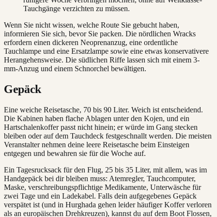
Tauchgänge verzichten zu müssen.
Wenn Sie nicht wissen, welche Route Sie gebucht haben,
informieren Sie sich, bevor Sie packen. Die nördlichen Wracks
erfordern einen dickeren Neoprenanzug, eine ordentliche
Tauchlampe und eine Ersatzlampe sowie eine etwas konservativere
Herangehensweise. Die südlichen Riffe lassen sich mit einem 3-
mm-Anzug und einem Schnorchel bewältigen.
Gepäck
Eine weiche Reisetasche, 70 bis 90 Liter. Weich ist entscheidend.
Die Kabinen haben flache Ablagen unter den Kojen, und ein
Hartschalenkoffer passt nicht hinein; er würde im Gang stecken
bleiben oder auf dem Tauchdeck festgeschnallt werden. Die meisten
Veranstalter nehmen deine leere Reisetasche beim Einsteigen
entgegen und bewahren sie für die Woche auf.
Ein Tagesrucksack für den Flug, 25 bis 35 Liter, mit allem, was im
Handgepäck bei dir bleiben muss: Atemregler, Tauchcomputer,
Maske, verschreibungspflichtige Medikamente, Unterwäsche für
zwei Tage und ein Ladekabel. Falls dein aufgegebenes Gepäck
verspätet ist (und in Hurghada gehen leider häufiger Koffer verloren
als an europäischen Drehkreuzen), kannst du auf dem Boot Flossen,