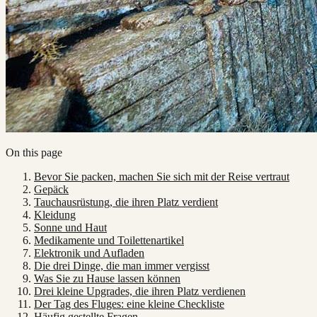
On this page
Bevor Sie packen, machen Sie sich mit der Reise vertraut
Gepäck
Tauchausrüstung, die ihren Platz verdient
Kleidung
Sonne und Haut
Medikamente und Toilettenartikel
Elektronik und Aufladen
Die drei Dinge, die man immer vergisst
Was Sie zu Hause lassen können
Drei kleine Upgrades, die ihren Platz verdienen
Der Tag des Fluges: eine kleine Checkliste
Häufig gestellte Fragen