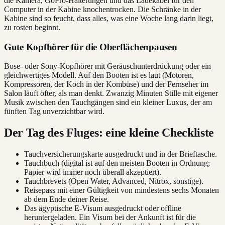
die Kamera, GoPro-Halterungen und das Ladekabel für den
Computer in der Kabine knochentrocken. Die Schränke in der
Kabine sind so feucht, dass alles, was eine Woche lang darin liegt,
zu rosten beginnt.
Gute Kopfhörer für die Oberflächenpausen
Bose- oder Sony-Kopfhörer mit Geräuschunterdrückung oder ein
gleichwertiges Modell. Auf den Booten ist es laut (Motoren,
Kompressoren, der Koch in der Kombüse) und der Fernseher im
Salon läuft öfter, als man denkt. Zwanzig Minuten Stille mit eigener
Musik zwischen den Tauchgängen sind ein kleiner Luxus, der am
fünften Tag unverzichtbar wird.
Der Tag des Fluges: eine kleine Checkliste
Tauchversicherungskarte ausgedruckt und in der Brieftasche.
Tauchbuch (digital ist auf den meisten Booten in Ordnung;
Papier wird immer noch überall akzeptiert).
Tauchbrevets (Open Water, Advanced, Nitrox, sonstige).
Reisepass mit einer Gültigkeit von mindestens sechs Monaten
ab dem Ende deiner Reise.
Das ägyptische E-Visum ausgedruckt oder offline
heruntergeladen. Ein Visum bei der Ankunft ist für die