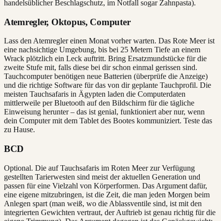
handelsüblicher Beschlagschutz, im Notfall sogar Zahnpasta).
Atemregler, Oktopus, Computer
Lass den Atemregler einen Monat vorher warten. Das Rote Meer ist
eine nachsichtige Umgebung, bis bei 25 Metern Tiefe an einem
Wrack plötzlich ein Leck auftritt. Bring Ersatzmundstücke für die
zweite Stufe mit, falls diese bei dir schon einmal gerissen sind.
Tauchcomputer benötigen neue Batterien (überprüfe die Anzeige)
und die richtige Software für das von dir geplante Tauchprofil. Die
meisten Tauchsafaris in Ägypten laden die Computerdaten
mittlerweile per Bluetooth auf den Bildschirm für die tägliche
Einweisung herunter – das ist genial, funktioniert aber nur, wenn
dein Computer mit dem Tablet des Bootes kommuniziert. Teste das
zu Hause.
BCD
Optional. Die auf Tauchsafaris im Roten Meer zur Verfügung
gestellten Tarierwesten sind meist der aktuellen Generation und
passen für eine Vielzahl von Körperformen. Das Argument dafür,
eine eigene mitzubringen, ist die Zeit, die man jeden Morgen beim
Anlegen spart (man weiß, wo die Ablassventile sind, ist mit den
integrierten Gewichten vertraut, der Auftrieb ist genau richtig für die