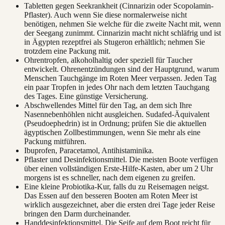
Tabletten gegen Seekrankheit (Cinnarizin oder Scopolamin-
Pflaster). Auch wenn Sie diese normalerweise nicht
benötigen, nehmen Sie welche für die zweite Nacht mit, wenn
der Seegang zunimmt. Cinnarizin macht nicht schläfrig und ist
in Ägypten rezeptfrei als Stugeron erhältlich; nehmen Sie
trotzdem eine Packung mit.
Ohrentropfen, alkoholhaltig oder speziell für Taucher
entwickelt. Ohrenentzündungen sind der Hauptgrund, warum
Menschen Tauchgänge im Roten Meer verpassen. Jeden Tag
ein paar Tropfen in jedes Ohr nach dem letzten Tauchgang
des Tages. Eine günstige Versicherung.
Abschwellendes Mittel für den Tag, an dem sich Ihre
Nasennebenhöhlen nicht ausgleichen. Sudafed-Äquivalent
(Pseudoephedrin) ist in Ordnung; prüfen Sie die aktuellen
ägyptischen Zollbestimmungen, wenn Sie mehr als eine
Packung mitführen.
Ibuprofen, Paracetamol, Antihistaminika.
Pflaster und Desinfektionsmittel. Die meisten Boote verfügen
über einen vollständigen Erste-Hilfe-Kasten, aber um 2 Uhr
morgens ist es schneller, nach dem eigenen zu greifen.
Eine kleine Probiotika-Kur, falls du zu Reisemagen neigst.
Das Essen auf den besseren Booten am Roten Meer ist
wirklich ausgezeichnet, aber die ersten drei Tage jeder Reise
bringen den Darm durcheinander.
Handdesinfektionsmittel. Die Seife auf dem Boot reicht für