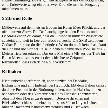
eigene Trimmung). Das Argument dagegen ist das Gepäckgewicht;
eine Tarierweste wiegt ein oder zwei Kilo, die man im Flugzeug
mitnehmen muss.
SMB und Rolle
Mittlerweile auf den meisten Booten im Roten Meer Pflicht, und das
nicht nur zur Show. Die Drifttauchgänge bei den Brothers und
Daedalus enden oft damit, dass die Gruppe in mittlerer Wassertiefe
aufsteigt und weit in Lee vom Boot auftaucht. Die SMB zeigt dem
Zodiac-Fahrer, wo du dich befindest. Wenn du noch keine hast, kauf
dir eine und übe vor der Reise in deinem heimischen Pool, sie aus 5
Metern Tiefe auszulassen. Das erste Mal eine SMB aus der Tiefe im
Roten Meer auszulassen, ist der schlechteste Zeitpunkt, um
festzustellen, dass sich deine Rolle verklemmt.
Riffhaken
Nicht unbedingt erforderlich, aber nützlich bei Daedalus,
Elphinstone und am Hinterriff bei Habili Ali. Mit dem Haken kannst
du deine Position in der Strömung halten, um ein Haischwarm zu
beobachten oder das Vorbeiziehen eines Fuchshais abzuwarten,
ohne mit den Flossen zu strampeln. Besorge dir einen mit
Edelstahlverschluss und einer mindestens 30 cm langen Leine; die
billigen Haken mit Kunststoffverschluss sind zu schwach.