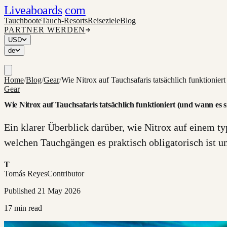
Liveaboards
com
Tauchboote
Tauch-Resorts
Reiseziele
Blog
PARTNER WERDEN
USD
de
Home
/
Blog
/
Gear
/
Wie Nitrox auf Tauchsafaris tatsächlich funktioniert
Gear
Wie Nitrox auf Tauchsafaris tatsächlich funktioniert (und wann es s
Ein klarer Überblick darüber, wie Nitrox auf einem t
welchen Tauchgängen es praktisch obligatorisch ist und
T
Tomás Reyes
Contributor
Published
21 May 2026
17
min read