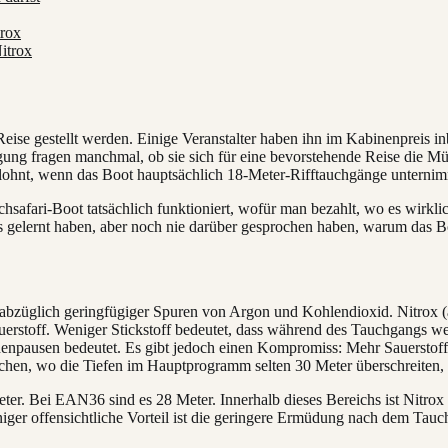
trox
itrox
 Reise gestellt werden. Einige Veranstalter haben ihn im Kabinenpreis i
g fragen manchmal, ob sie sich für eine bevorstehende Reise die Mühe
s lohnt, wenn das Boot hauptsächlich 18-Meter-Rifftauchgänge unternim
uchsafari-Boot tatsächlich funktioniert, wofür man bezahlt, wo es wirkl
s gelernt haben, aber noch nie darüber gesprochen haben, warum das Bo
, abzüglich geringfügiger Spuren von Argon und Kohlendioxid. Nitrox 
auerstoff. Weniger Stickstoff bedeutet, dass während des Tauchgangs 
enpausen bedeutet. Es gibt jedoch einen Kompromiss: Mehr Sauerstoff 
chen, wo die Tiefen im Hauptprogramm selten 30 Meter überschreiten, 
r. Bei EAN36 sind es 28 Meter. Innerhalb dieses Bereichs ist Nitrox fü
niger offensichtliche Vorteil ist die geringere Ermüdung nach dem Tauc