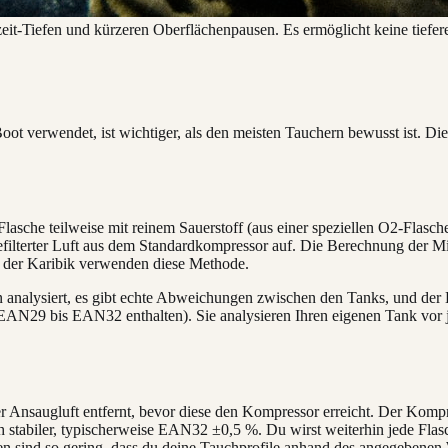
eizeit-Tiefen und kürzeren Oberflächenpausen. Es ermöglicht keine tief
t verwendet, ist wichtiger, als den meisten Tauchern bewusst ist. Die
asche teilweise mit reinem Sauerstoff (aus einer speziellen O2-Flasche,
t gefilterter Luft aus dem Standardkompressor auf. Die Berechnung der M
n der Karibik verwenden diese Methode.
 analysiert, es gibt echte Abweichungen zwischen den Tanks, und der Be
h EAN29 bis EAN32 enthalten). Sie analysieren Ihren eigenen Tank vor
nsaugluft entfernt, bevor diese den Kompressor erreicht. Der Kompress
stabiler, typischerweise EAN32 ±0,5 %. Du wirst weiterhin jede Flasche
 sind so gering, dass du deine Tauchprofile anhand des angegebenen 