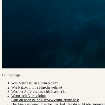
On this page
Was Nitrox ist, in einem Absatz
Wie Nitrox in Ihre Flasche gelangt
Was der Aufpreis tatsächlich abdeckt
Wann sich Nitrox lohnt
Falls du noch keine Nitrox-Zertifizierung hast
Die Analyse deiner Flasche: der Teil, den du nicht überspringen