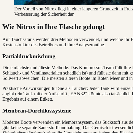
Der Vorteil von Nitrox liegt in einer längeren Grundzeit in Fr
Verbesserung der Sicherheit dar.
Wie Nitrox in Ihre Flasche gelangt
Auf Tauchsafaris werden drei Methoden verwendet, und welche Ihr Boo
Kostenstruktur des Betreibers und Ihre Analyseroutine.
Partialdruckmischung
Die einfachste und älteste Methode. Das Kompressor-Team füllt Ihre Fl
Schlauch- und Ventilmaterialien schädlich ist) und füllt sie dann mi
Sollwert abweichen. Die meisten älteren Boote im Roten Meer und i
Praktische Auswirkungen für Sie als Taucher: Jeder Tank wird einzeln
angibt (ein Tank mit der Aufschrift „EAN32“ könnte also tatsächlic
Ergebnis auf einem Etikett.
Membran-Durchflusssysteme
Moderne Boote verwenden ein Membransystem, das Stickstoff aus der A
gibt keine separate Sauerstoffhandhabung. Das Gemisch ist wesentlich 
Sicherheitsmaßnahme), aber die Abweichungen zwischen den Flaschen