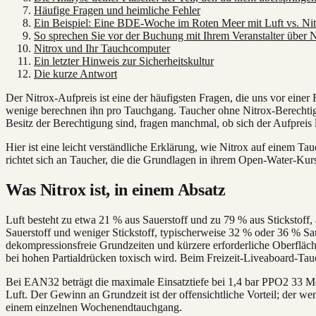
Häufige Fragen und heimliche Fehler
Ein Beispiel: Eine BDE-Woche im Roten Meer mit Luft vs. Ni
So sprechen Sie vor der Buchung mit Ihrem Veranstalter über N
Nitrox und Ihr Tauchcomputer
Ein letzter Hinweis zur Sicherheitskultur
Die kurze Antwort
Der Nitrox-Aufpreis ist eine der häufigsten Fragen, die uns vor einer
wenige berechnen ihn pro Tauchgang. Taucher ohne Nitrox-Berechtigun
Besitz der Berechtigung sind, fragen manchmal, ob sich der Aufprei
Hier ist eine leicht verständliche Erklärung, wie Nitrox auf einem Ta
richtet sich an Taucher, die die Grundlagen in ihrem Open-Water-Kur
Was Nitrox ist, in einem Absatz
Luft besteht zu etwa 21 % aus Sauerstoff und zu 79 % aus Stickstoff
Sauerstoff und weniger Stickstoff, typischerweise 32 % oder 36 % S
dekompressionsfreie Grundzeiten und kürzere erforderliche Oberfläch
bei hohen Partialdrücken toxisch wird. Beim Freizeit-Liveaboard-Tau
Bei EAN32 beträgt die maximale Einsatztiefe bei 1,4 bar PPO2 33 Mete
Luft. Der Gewinn an Grundzeit ist der offensichtliche Vorteil; der we
einem einzelnen Wochenendtauchgang.