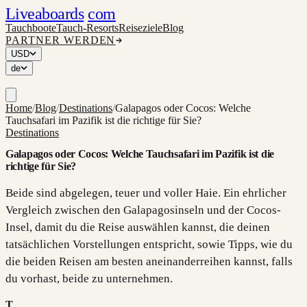
Liveaboards
com
Tauchboote
Tauch-Resorts
Reiseziele
Blog
PARTNER WERDEN
USD
de
Home
/
Blog
/
Destinations
/
Galapagos oder Cocos: Welche
Tauchsafari im Pazifik ist die richtige für Sie?
Destinations
Galapagos oder Cocos: Welche Tauchsafari im Pazifik ist die
richtige für Sie?
Beide sind abgelegen, teuer und voller Haie. Ein ehrlicher
Vergleich zwischen den Galapagosinseln und der Cocos-
Insel, damit du die Reise auswählen kannst, die deinen
tatsächlichen Vorstellungen entspricht, sowie Tipps, wie du
die beiden Reisen am besten aneinanderreihen kannst, falls
du vorhast, beide zu unternehmen.
T