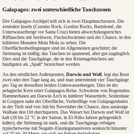
Galapagos: zwei unterschiedliche Tauchzonen
Der Galapagos-Archipel teilt sich in zwei Haupttauchzonen. Die
zentralen Inseln (Cousins Rock, Gordon Rocks, Bartolomé, die
Unterwasserberge vor Santa Cruz) bieten abwechslungsreiches
Rifftauchen mit Seelöwen, Fischschwärmen und der Chance, in den
kühleren Monaten Mola Mola zu sehen. Die
Oberflächenbedingungen sind im Allgemeinen geschützt; die
Strömung ist mäßig; das Tauchen ist spannend, aber gut zugänglich.
Dies sind die Tauchgänge, die in den Reisetagebüchern am
häufigsten als „Spaß“ bezeichnet werden.
An den nördlichen Außenposten,
Darwin und Wolf
, legt das Boot
zwei oder drei Tage lang an, und man unternimmt vier Tauchgänge
pro Tag an denselben beiden Unterwasserbergen. Dies ist der
pelagische Kern einer Galapagos-Reise. Schwärme von Bogenstirn-
Hammerhaien am Darwin Arch in mittlerer Wassertiefe, Seidenhaie
in Gruppen nahe der Oberfläche, Vorbeiflüge von Galapagoshaien
in der Tiefe und von Juli bis November die Chance, dass ansässige
Walhaie den Ort durchqueren. Das Wasser bei Darwin und Wolf ist
kalt (18 bis 22 °C in der Saison, in El-Niño-Jahren gelegentlich
kälter), die Strömung ist stark, und die Tauchgänge erfolgen
typischerweise mit Negativ-Einstiegsmanövern senkrecht hinunter
auf 25 bis 30 Meter, um sich am Felsen festzuhaken.