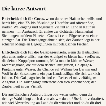
Die kurze Antwort
Entscheide dich für Cocos,
wenn du reines Haitauchen willst und
bereit bist, eine 32- bis 36-stündige Überfahrt auf offener See,
starken Wellengang und begrenzte Vielfalt an Land in Kauf zu
nehmen – im Austausch für einige der dichtesten Hammerhai-
Sichtungen auf dem Planeten. Cocos ist eine Pilgerreise zu einer
einzigen Art. Die Tauchgänge ähneln sich; der Zauber liegt in der
schieren Menge an Begegnungen mit pelagischen Fischen.
Entscheide dich für die Galapagosinseln,
wenn du Haitauchen
plus alles andere willst, was der Archipel zu bieten hat: Seelöwen,
die deinen Kuppelport rammen, Mola mola in kühlem Wasser,
Meeresleguane, die auf dem flachen Riff grasen, Galapagos-
Pinguine unter Wasser, die Chance auf Walhaie bei Darwin und
Wolf in der Saison sowie ein paar Landausflüge, die sich wirklich
lohnen. Die Galapagosinseln sind ein Reiseziel mit vielfältigem
Angebot. Die Tauchgänge unterscheiden sich voneinander; der
Zauber liegt in der Vielfalt.
Die ausführlichere Antwort findest du weiter unten, denn die
richtige Wahl hängt auch davon ab, wie du die Überfahrt verkraftest,
wie viel Abwechslung an Land du dir wünschst und ob du dir drei