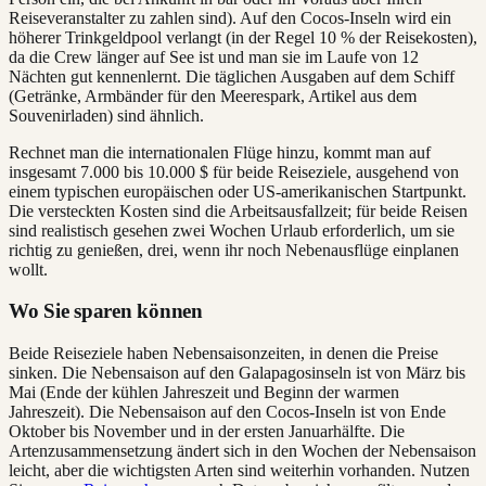
Reiseveranstalter zu zahlen sind). Auf den Cocos-Inseln wird ein
höherer Trinkgeldpool verlangt (in der Regel 10 % der Reisekosten),
da die Crew länger auf See ist und man sie im Laufe von 12
Nächten gut kennenlernt. Die täglichen Ausgaben auf dem Schiff
(Getränke, Armbänder für den Meerespark, Artikel aus dem
Souvenirladen) sind ähnlich.
Rechnet man die internationalen Flüge hinzu, kommt man auf
insgesamt 7.000 bis 10.000 $ für beide Reiseziele, ausgehend von
einem typischen europäischen oder US-amerikanischen Startpunkt.
Die versteckten Kosten sind die Arbeitsausfallzeit; für beide Reisen
sind realistisch gesehen zwei Wochen Urlaub erforderlich, um sie
richtig zu genießen, drei, wenn ihr noch Nebenausflüge einplanen
wollt.
Wo Sie sparen können
Beide Reiseziele haben Nebensaisonzeiten, in denen die Preise
sinken. Die Nebensaison auf den Galapagosinseln ist von März bis
Mai (Ende der kühlen Jahreszeit und Beginn der warmen
Jahreszeit). Die Nebensaison auf den Cocos-Inseln ist von Ende
Oktober bis November und in der ersten Januarhälfte. Die
Artenzusammensetzung ändert sich in den Wochen der Nebensaison
leicht, aber die wichtigsten Arten sind weiterhin vorhanden. Nutzen