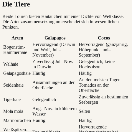
Die Tiere
Beide Touren bieten Haitauchen mit einer Dichte von Weltklasse.
Die Artenzusammensetzung unterscheidet sich in wesentlichen
Punkten.
Arten
Galapagos
Cocos
Hervorragend (Darwin
Hervorragend (ganzjährig,
Bogenstirn-
und Wolf, Juli–
Höhepunkt Juni–
Hammerhaie
November)
September)
Zuverlässig Juli–Nov.
Gelegentlich, keine
Walhaie
in Darwin
Hochsaison
Galapagoshaie
Häufig
Häufig
An den meisten Tagen
Ansammlungen an der
Seidenhaie
Tornados an der
Oberfläche
Oberfläche
Zuverlässig an bestimmten
Tigerhaie
Gelegentlich
Seebergen
Aug.–Nov. in kühlerem
Mola mola
Selten
Wasser
Marmorrochen
Häufig
Häufig
Hervorragende
Weißspitzen-