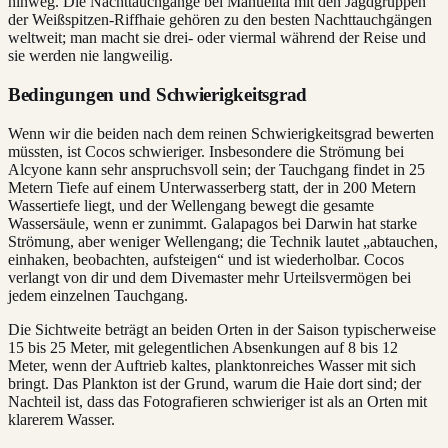
hinweg. Die Nachttauchgänge bei Manuelita mit den Jagdgruppen
der Weißspitzen-Riffhaie gehören zu den besten Nachttauchgängen
weltweit; man macht sie drei- oder viermal während der Reise und
sie werden nie langweilig.
Bedingungen und Schwierigkeitsgrad
Wenn wir die beiden nach dem reinen Schwierigkeitsgrad bewerten
müssten, ist Cocos schwieriger. Insbesondere die Strömung bei
Alcyone kann sehr anspruchsvoll sein; der Tauchgang findet in 25
Metern Tiefe auf einem Unterwasserberg statt, der in 200 Metern
Wassertiefe liegt, und der Wellengang bewegt die gesamte
Wassersäule, wenn er zunimmt. Galapagos bei Darwin hat starke
Strömung, aber weniger Wellengang; die Technik lautet „abtauchen,
einhaken, beobachten, aufsteigen“ und ist wiederholbar. Cocos
verlangt von dir und dem Divemaster mehr Urteilsvermögen bei
jedem einzelnen Tauchgang.
Die Sichtweite beträgt an beiden Orten in der Saison typischerweise
15 bis 25 Meter, mit gelegentlichen Absenkungen auf 8 bis 12
Meter, wenn der Auftrieb kaltes, planktonreiches Wasser mit sich
bringt. Das Plankton ist der Grund, warum die Haie dort sind; der
Nachteil ist, dass das Fotografieren schwieriger ist als an Orten mit
klarerem Wasser.