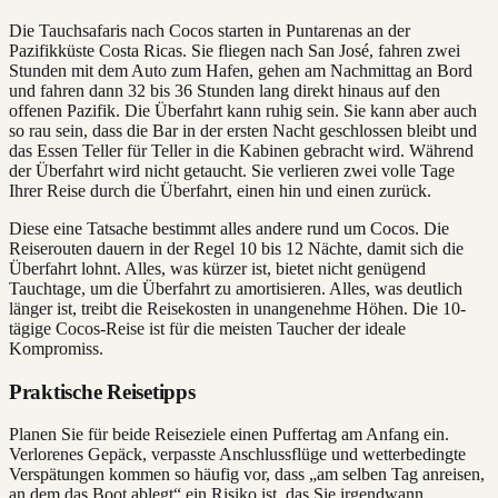
Die Tauchsafaris nach Cocos starten in Puntarenas an der
Pazifikküste Costa Ricas. Sie fliegen nach San José, fahren zwei
Stunden mit dem Auto zum Hafen, gehen am Nachmittag an Bord
und fahren dann 32 bis 36 Stunden lang direkt hinaus auf den
offenen Pazifik. Die Überfahrt kann ruhig sein. Sie kann aber auch
so rau sein, dass die Bar in der ersten Nacht geschlossen bleibt und
das Essen Teller für Teller in die Kabinen gebracht wird. Während
der Überfahrt wird nicht getaucht. Sie verlieren zwei volle Tage
Ihrer Reise durch die Überfahrt, einen hin und einen zurück.
Diese eine Tatsache bestimmt alles andere rund um Cocos. Die
Reiserouten dauern in der Regel 10 bis 12 Nächte, damit sich die
Überfahrt lohnt. Alles, was kürzer ist, bietet nicht genügend
Tauchtage, um die Überfahrt zu amortisieren. Alles, was deutlich
länger ist, treibt die Reisekosten in unangenehme Höhen. Die 10-
tägige Cocos-Reise ist für die meisten Taucher der ideale
Kompromiss.
Praktische Reisetipps
Planen Sie für beide Reiseziele einen Puffertag am Anfang ein.
Verlorenes Gepäck, verpasste Anschlussflüge und wetterbedingte
Verspätungen kommen so häufig vor, dass „am selben Tag anreisen,
an dem das Boot ablegt“ ein Risiko ist, das Sie irgendwann