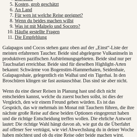
Kosten, grob geschätzt
An Land
Für wen ist welche Reise geeignet?
Wenn du beides machen willst
Was ist mit Malpelo und Socorro?
Häufig gestellte Fragen
Die Empfehlung
Galapagos und Cocos stehen ganz oben auf der „Einst“-Liste der
meisten erfahrenen Taucher. Beide sind abgelegene Vulkaninseln in
produktiven pazifischen Aufströmungsgebieten. Beide sind nur per
Tauchsafari erreichbar. Beide sind für dieselben Highlight-Arten
bekannt: Schwärme von Bogenstirn-Hammerhaien, Seidenhaie,
Galapagoshaie, gelegentlich ein Walhai und ein Tigerhai. In den
Broschüren klingen sie fast austauschbar. Das sind sie aber nicht.
Wenn du eine dieser Reisen in Planung hast und dich nicht
entscheiden kannst, welche du zuerst buchen sollst, ist dies der
Vergleich, den wir einem Freund geben würden. Es ist das
Gespräch, das wir mehrmals im Monat mit Tauchern führen, die ihre
nächste große Reise auf diese beiden Optionen eingegrenzt haben
und die richtige Entscheidung treffen wollen. Die ehrliche Antwort
lautet: Die richtige Wahl hängt davon ab, wie gut du die Überfahrt
auf offener See verträgst, wie viel Abwechslung du in deiner Woche
haben möchtest und ob du eine Reise oder beide machen wirst.