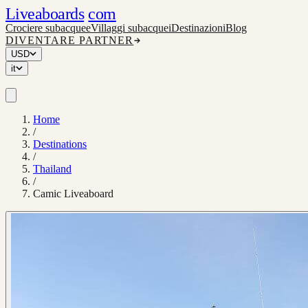
Liveaboards
com
Crociere subacquee
Villaggi subacquei
Destinazioni
Blog
DIVENTARE PARTNER
USD
it
Home
/
Destinations
/
Thailand
/
Camic Liveaboard