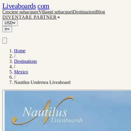
Liveaboards
com
Crociere subacquee
Villaggi subacquei
Destinazioni
Blog
DIVENTARE PARTNER
USD
it
Home
/
Destinations
/
Mexico
/
Nautilus Undersea Liveaboard