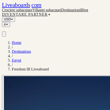
Liveaboards
com
Crociere subacquee
Villaggi subacquei
Destinazioni
Blog
DIVENTARE PARTNER
USD
it
Home
/
Destinations
/
Egypt
/
Freedom III Liveaboard