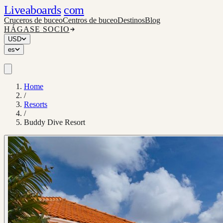
Liveaboards
com
Cruceros de buceo
Centros de buceo
Destinos
Blog
HÁGASE SOCIO
USD
es
Home
/
Resorts
/
Buddy Dive Resort