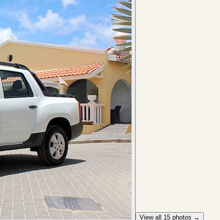
View all
15
photos →