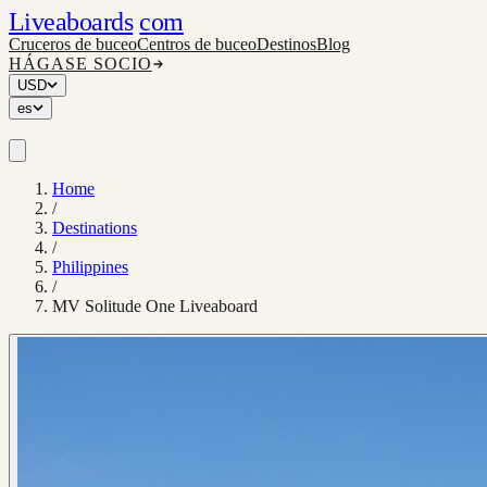
Liveaboards
com
Cruceros de buceo
Centros de buceo
Destinos
Blog
HÁGASE SOCIO
USD
es
Home
/
Destinations
/
Philippines
/
MV Solitude One Liveaboard