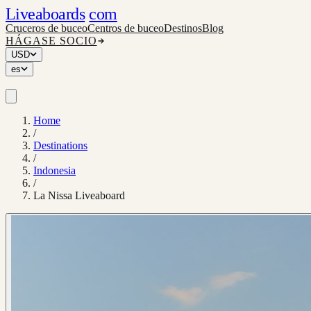
Liveaboards
com
Cruceros de buceo
Centros de buceo
Destinos
Blog
HÁGASE SOCIO
USD
es
Home
/
Destinations
/
Indonesia
/
La Nissa Liveaboard