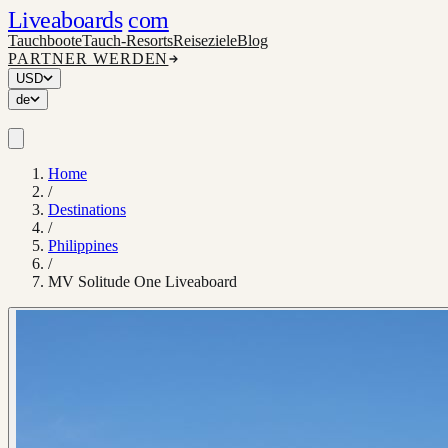
Liveaboards
com
Tauchboote
Tauch-Resorts
Reiseziele
Blog
PARTNER WERDEN
USD
de
Home
/
Destinations
/
Philippines
/
MV Solitude One Liveaboard