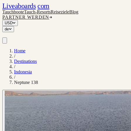
Liveaboards
com
Tauchboote
Tauch-Resorts
Reiseziele
Blog
PARTNER WERDEN
USD
de
Home
/
Destinations
/
Indonesia
/
Neptune 138