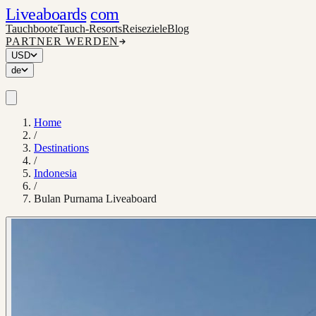
Liveaboards
com
Tauchboote
Tauch-Resorts
Reiseziele
Blog
PARTNER WERDEN
USD
de
Home
/
Destinations
/
Indonesia
/
Bulan Purnama Liveaboard