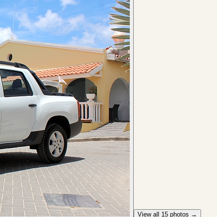
View all
15
photos →