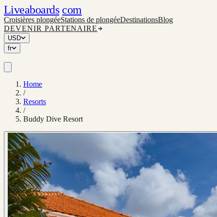
Liveaboards
com
Croisières plongée
Stations de plongée
Destinations
Blog
DEVENIR PARTENAIRE
USD
fr
Home
/
Resorts
/
Buddy Dive Resort