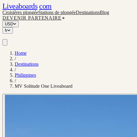
Liveaboards
com
Croisières plongée
Stations de plongée
Destinations
Blog
DEVENIR PARTENAIRE
USD
fr
Home
/
Destinations
/
Philippines
/
MV Solitude One Liveaboard