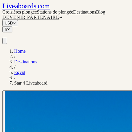
Liveaboards
com
Croisières plongée
Stations de plongée
Destinations
Blog
DEVENIR PARTENAIRE
USD
fr
Home
/
Destinations
/
Egypt
/
Star 4 Liveaboard