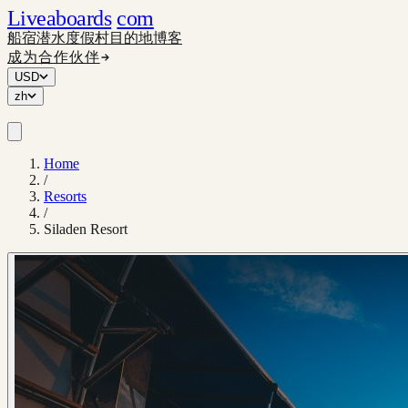
Liveaboards
com
船宿
潜水度假村
目的地
博客
成为合作伙伴
USD
zh
Home
/
Resorts
/
Siladen Resort