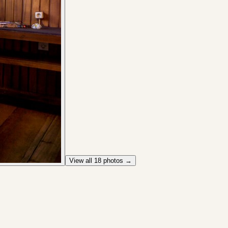
View all
18
photos →