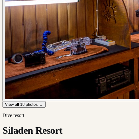
View all
18
photos →
Dive resort
Siladen Resort